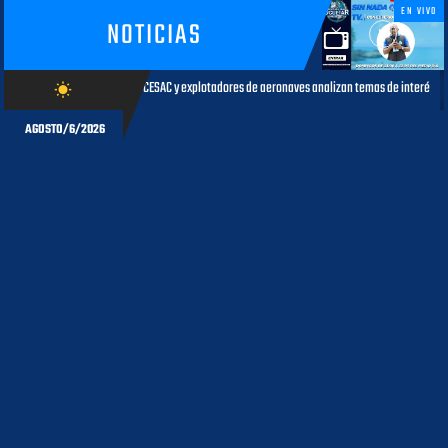
EN VIVO
NOTICIAS
CESAC y explotadores de aeronaves analizan temas de interés para la aviación civil
wb_sunny
AGO
AGOSTO/6/2026