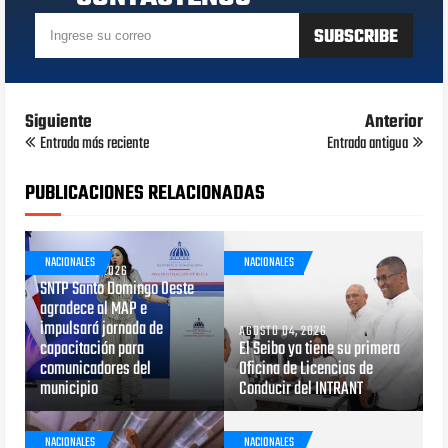
Siguiente
Anterior
Entrada más reciente
Entrada antigua
PUBLICACIONES RELACIONADAS
NACIONALES
NACIONALES
AGOSTO 05, 2026
SNTP Santo Domingo Oeste
agradece al MAP e
impulsará jornada de
AGOSTO 04, 2026
capacitación para
El Seibo ya tiene su primera
comunicadores del
Oficina de Licencias de
municipio
Conducir del INTRANT
NACIONALES
NACIONALES