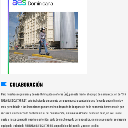
COLABORACIÓN
Para nuestros seguidores y demás: Distinguidos señores (as), por este medio, el equipo de comunicación de "SIN
NADA QUE OCULTAR R.D", está trabajando duramente para que nuestro contenido siga fluyendo cada día más y
más, pero debido a las limitaciones que nos rodean después de la aparición de la pandemia, hemos tenido que
recurrir a ustedes con la finalidad de su fiel colaboración, si está a su alcance, desde un peso, un like, un me
gusta y hasta compartir nuestro contenido, sería de mucha ayuda para nosotros, sin más que aportar se despide
equipo de trabajo de SIN NADA QUE OCULTAR RD, un periódico del pueblo y para el pueblo.