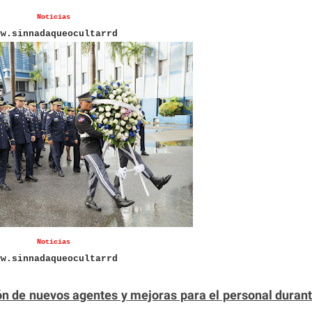
Noticias
ww.sinnadaqueocultarrd
Noticias
ww.sinnadaqueocultarrd
ón de nuevos agentes y mejoras para el personal duran