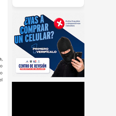
o,
mo
io
el