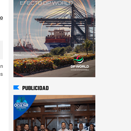
to
ón
us
PUBLICIDAD