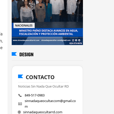
ía
n,
de
DESIGN
CONTACTO
Noticias Sin Nada Que Ocultar RD
📞
849-517-0983
sinnadaqueocultar.com@gmail.co
📧
m
🌐
sinnadaqueocultarrd.com