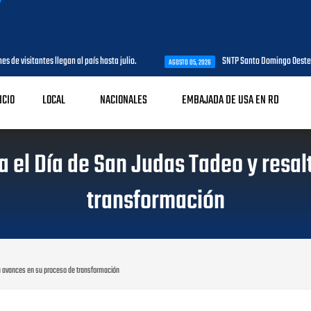
legan al país hasta julio.
SNTP Santo Domingo Oeste agradece al MAP 
AGOSTO 05, 2026
ICIO
LOCAL
NACIONALES
EMBAJADA DE USA EN RD
 el Día de San Judas Tadeo y resal
transformación
a avances en su proceso de transformación