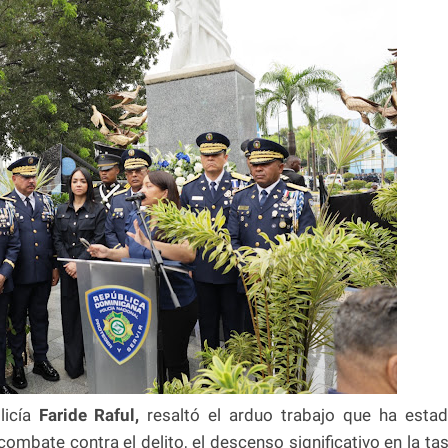
licía
Faride Raful,
resaltó el arduo trabajo que ha esta
 combate contra el delito, el descenso significativo en la ta