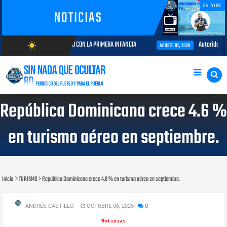
EN VIVO
NOTICIAS
 Y COMPROMISO CON LA PRIMERA INFANCIA
Autoridades del CESAC y expl
wb_sunny
AGOSTO 05, 2026
AGOSTO/10/2026
República Dominicana crece 4.6 %
en turismo aéreo en septiembre.
Inicio
TURISMO
República Dominicana crece 4.6 % en turismo aéreo en septiembre.
ANDRÉS CASTILLO
OCTUBRE 06, 2025
0
Noticias