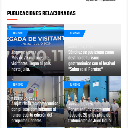
PUBLICACIONES RELACIONADAS
TURISMO
TURISMO
AGOSTO 04, 2026
Sánchez se posiciona como
AGOSTO 05, 2026
Más de 7,7 millones de
destino de turismo
visitantes llegan al país
gastronómico con el festival
hasta julio.
"Saborea el Paraíso"
TURISMO
TURISMO
AGOSTO 04, 2026
Arajet reafirma compromiso
AGOSTO 01, 2026
con pilotos dominicanos al
Ponen en funcionamiento
lanzar cuarta edición del
luego de 20 años plata de
programa Cadetes
tratamiento de Juan Dolio.