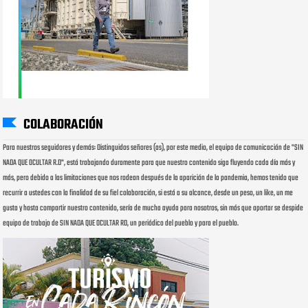
COLABORACIÓN
Para nuestros seguidores y demás: Distinguidos señores (as), por este medio, el equipo de comunicación de "SIN
NADA QUE OCULTAR R.D", está trabajando duramente para que nuestro contenido siga fluyendo cada día más y
más, pero debido a las limitaciones que nos rodean después de la aparición de la pandemia, hemos tenido que
recurrir a ustedes con la finalidad de su fiel colaboración, si está a su alcance, desde un peso, un like, un me
gusta y hasta compartir nuestro contenido, sería de mucha ayuda para nosotros, sin más que aportar se despide
equipo de trabajo de SIN NADA QUE OCULTAR RD, un periódico del pueblo y para el pueblo.