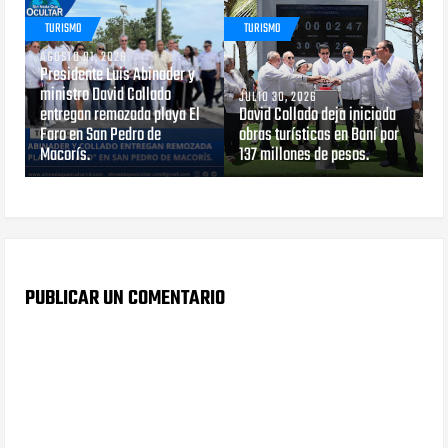
TURISMO
TURISMO
AGOSTO 01, 2026
Presidente Luis Abinader y
ministro David Collado
JULIO 30, 2026
entregan remozada playa El
David Collado deja iniciada
Faro en San Pedro de
obras turísticas en Baní por
Macorís.
137 millones de pesos.
PUBLICAR UN COMENTARIO