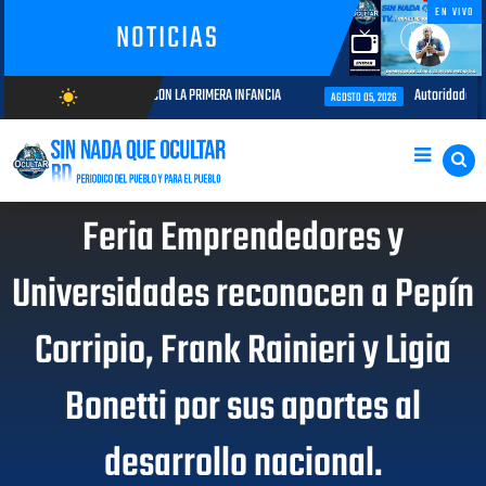
EN VIVO
NOTICIAS
 Y COMPROMISO CON LA PRIMERA INFANCIA
Autoridades del CESAC y expl
wb_sunny
AGOSTO 05, 2026
AGOSTO/8/2026
Feria Emprendedores y
Universidades reconocen a Pepín
Corripio, Frank Rainieri y Ligia
Bonetti por sus aportes al
desarrollo nacional.