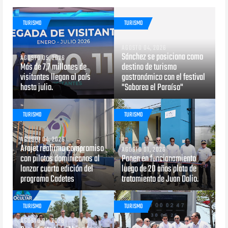
TURISMO
TURISMO
AGOSTO 04, 2026
Sánchez se posiciona como
AGOSTO 05, 2026
Más de 7,7 millones de
destino de turismo
visitantes llegan al país
gastronómico con el festival
hasta julio.
"Saborea el Paraíso"
TURISMO
TURISMO
AGOSTO 04, 2026
Arajet reafirma compromiso
AGOSTO 01, 2026
con pilotos dominicanos al
Ponen en funcionamiento
lanzar cuarta edición del
luego de 20 años plata de
programa Cadetes
tratamiento de Juan Dolio.
TURISMO
TURISMO
AGOSTO 01, 2026