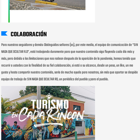
COLABORACIÓN
Para nuestros seguidores y demás: Distinguidos señores (as), por este medio, el equipo de comunicación de "SIN
NADA QUE OCULTAR R.D", está trabajando duramente para que nuestro contenido siga fluyendo cada día más y
más, pero debido a las limitaciones que nos rodean después de la aparición de la pandemia, hemos tenido que
recurrir a ustedes con la finalidad de su fiel colaboración, si está a su alcance, desde un peso, un like, un me
gusta y hasta compartir nuestro contenido, sería de mucha ayuda para nosotros, sin más que aportar se despide
equipo de trabajo de SIN NADA QUE OCULTAR RD, un periódico del pueblo y para el pueblo.