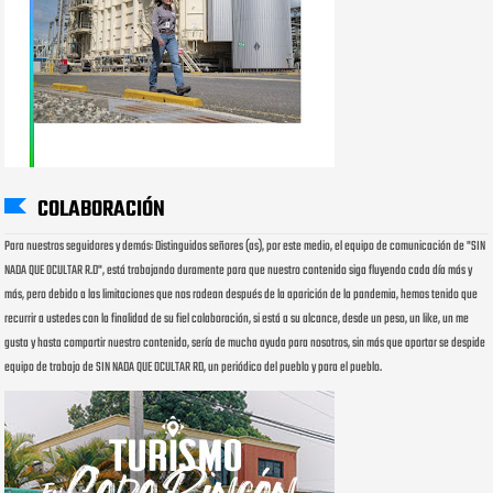
COLABORACIÓN
Para nuestros seguidores y demás: Distinguidos señores (as), por este medio, el equipo de comunicación de "SIN
NADA QUE OCULTAR R.D", está trabajando duramente para que nuestro contenido siga fluyendo cada día más y
más, pero debido a las limitaciones que nos rodean después de la aparición de la pandemia, hemos tenido que
recurrir a ustedes con la finalidad de su fiel colaboración, si está a su alcance, desde un peso, un like, un me
gusta y hasta compartir nuestro contenido, sería de mucha ayuda para nosotros, sin más que aportar se despide
equipo de trabajo de SIN NADA QUE OCULTAR RD, un periódico del pueblo y para el pueblo.