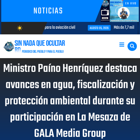
EN VIVO
NOTICIAS
temas de interés para la aviación civil
Más de 7,7 millones de visitant
wb_sunny
AGOSTO 05, 2026
AGOSTO/6/2026
Ministro Paíno Henríquez destaca
avances en agua, fiscalización y
protección ambiental durante su
participación en La Mesaza de
GALA Media Group