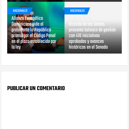
NACIONALES
NACIONALES
JULIO 29, 2026
Alianza Evangélica
JULIO 29, 2026
Dominicana pide al
Ricardo de los Santos
presidente la República
presenta balance de gestión
promulgar el Código Penal
con 416 iniciativas
en el plazo establecido por
aprobadas y avances
la ley
históricos en el Senado
PUBLICAR UN COMENTARIO