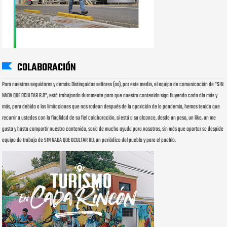
COLABORACIÓN
Para nuestros seguidores y demás: Distinguidos señores (as), por este medio, el equipo de comunicación de "SIN
NADA QUE OCULTAR R.D", está trabajando duramente para que nuestro contenido siga fluyendo cada día más y
más, pero debido a las limitaciones que nos rodean después de la aparición de la pandemia, hemos tenido que
recurrir a ustedes con la finalidad de su fiel colaboración, si está a su alcance, desde un peso, un like, un me
gusta y hasta compartir nuestro contenido, sería de mucha ayuda para nosotros, sin más que aportar se despide
equipo de trabajo de SIN NADA QUE OCULTAR RD, un periódico del pueblo y para el pueblo.