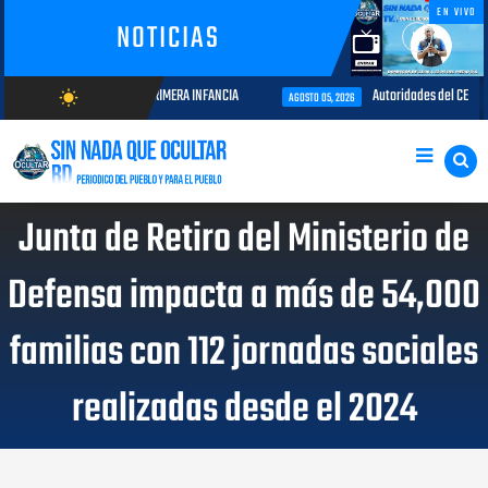
EN VIVO
NOTICIAS
MPROMISO CON LA PRIMERA INFANCIA
Autoridades del CESAC y explotador
wb_sunny
AGOSTO 05, 2026
AGOSTO/9/2026
Junta de Retiro del Ministerio de
Defensa impacta a más de 54,000
familias con 112 jornadas sociales
realizadas desde el 2024