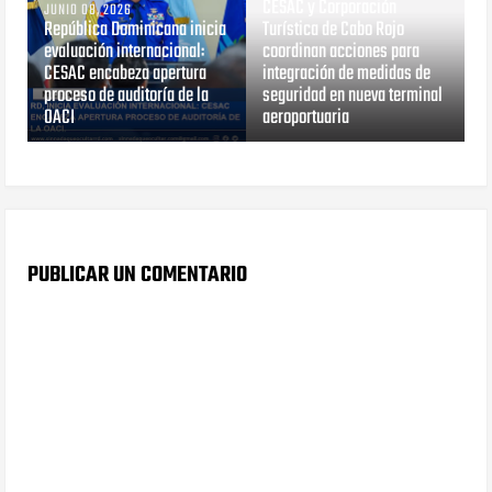
CESAC y Corporación
JUNIO 08, 2026
República Dominicana inicia
Turística de Cabo Rojo
evaluación internacional:
coordinan acciones para
CESAC encabeza apertura
integración de medidas de
proceso de auditoría de la
seguridad en nueva terminal
OACI
aeroportuaria
PUBLICAR UN COMENTARIO