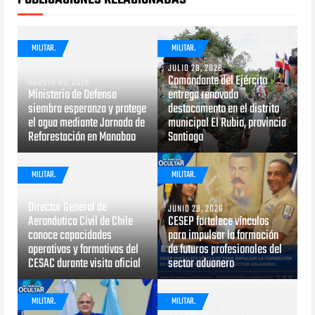
MILITAR.
MILITAR.
JULIO 29, 2026
Comandante del Ejército
AGOSTO 03, 2026
Ministerio de Defensa
entrega renovado
siembra esperanza y protege
destacamento en el distrito
el agua mediante Jornada de
municipal El Rubio, provincia
Reforestación en Manabao
Santiago
MILITAR.
MILITAR.
JULIO 28, 2026
Director General de
JUNIO 29, 2026
Aeronáutica Civil de Chile
CESEP fortalece vínculos
conoce capacidades
para impulsar la formación
operativas y formativas del
de futuros profesionales del
CESAC durante visita oficial
sector aduanero
MILITAR.
MILITAR.
MAYO 13, 2026