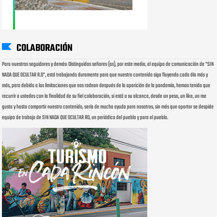
COLABORACIÓN
Para nuestros seguidores y demás: Distinguidos señores (as), por este medio, el equipo de comunicación de "SIN
NADA QUE OCULTAR R.D", está trabajando duramente para que nuestro contenido siga fluyendo cada día más y
más, pero debido a las limitaciones que nos rodean después de la aparición de la pandemia, hemos tenido que
recurrir a ustedes con la finalidad de su fiel colaboración, si está a su alcance, desde un peso, un like, un me
gusta y hasta compartir nuestro contenido, sería de mucha ayuda para nosotros, sin más que aportar se despide
equipo de trabajo de SIN NADA QUE OCULTAR RD, un periódico del pueblo y para el pueblo.