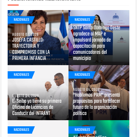
NACIONALES
NACIONALES
AGOSTO 05, 2026
SNTP Santo Domingo Oeste
agradece al MAP e
AGOSTO 07, 2026
JOSÉFA CASTILLO:
impulsará jornada de
TRAYECTORIA Y
capacitación para
COMPROMISO CON LA
comunicadores del
PRIMERA INFANCIA
municipio
NACIONALES
NACIONALES
AGOSTO 04, 2026
“Hablemos PRM” presentó
AGOSTO 04, 2026
El Seibo ya tiene su primera
propuestas para fortalecer
Oficina de Licencias de
futuro de la organización
Conducir del INTRANT
política
NACIONALES
NACIONALES
JULIO 29, 2026