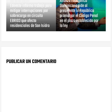
Alianza Evangélica
JULIO 31, 2026
Edeeste informa trabaja para
Dominicana pide al
mitigar interrupciones por
presidente la República
sobrecarga en circuito
promulgar el Código Penal
EBRI03 que afecta
en el plazo establecido por
residenciales de San Isidro
la ley
PUBLICAR UN COMENTARIO