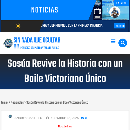
EN VIVO
NOTICIAS
AYECTORIA Y COMPROMISO CON LA PRIMERA INFANCIA
Autoridades del CES
wb_sunny
AGOSTO 05, 2026
AGOSTO/9/2026
Sosúa Revive la Historia con un
Baile Victoriano Único
Inicio
Nacionales
Sosúa Revive la Historia con un Baile Victoriano Único
ANDRÉS CASTILLO
DICIEMBRE 18, 2025
0
Noticias