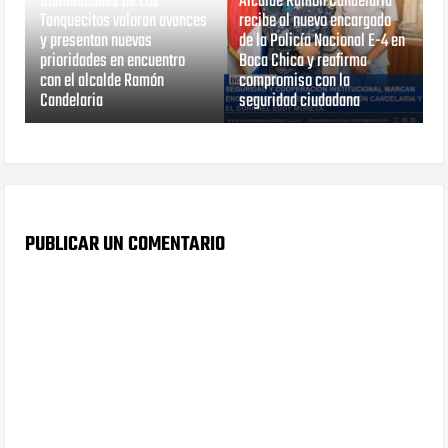
Comunidades de Los
Alcalde Ramón Candelaria
Tanquecitos valoran avances
recibe al nuevo encargado
y presentan nuevas
de la Policía Nacional E-4 en
prioridades en encuentro
Boca Chica y reafirma
con el alcalde Ramón
compromiso con la
Candelaria
seguridad ciudadana
PUBLICAR UN COMENTARIO