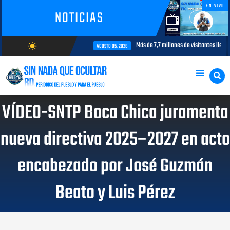
EN VIVO
NOTICIAS
terés para la aviación civil
Más de 7,7 millones de visitantes llegan al
wb_sunny
AGOSTO 05, 2026
AGOSTO/8/2026
VÍDEO-SNTP Boca Chica juramenta
nueva directiva 2025–2027 en acto
encabezado por José Guzmán
Beato y Luis Pérez