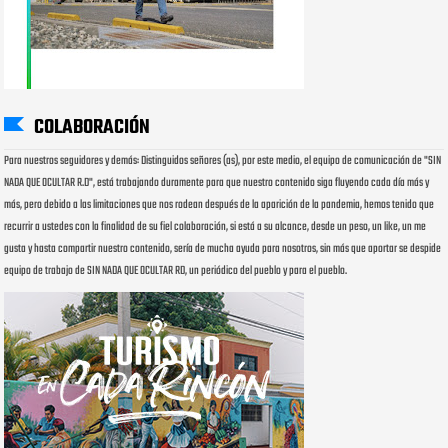
COLABORACIÓN
Para nuestros seguidores y demás: Distinguidos señores (as), por este medio, el equipo de comunicación de "SIN
NADA QUE OCULTAR R.D", está trabajando duramente para que nuestro contenido siga fluyendo cada día más y
más, pero debido a las limitaciones que nos rodean después de la aparición de la pandemia, hemos tenido que
recurrir a ustedes con la finalidad de su fiel colaboración, si está a su alcance, desde un peso, un like, un me
gusta y hasta compartir nuestro contenido, sería de mucha ayuda para nosotros, sin más que aportar se despide
equipo de trabajo de SIN NADA QUE OCULTAR RD, un periódico del pueblo y para el pueblo.