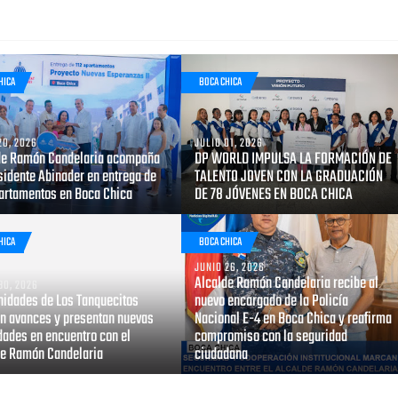
HICA
BOCA CHICA
20, 2026
JULIO 01, 2026
de Ramón Candelaria acompaña
DP WORLD IMPULSA LA FORMACIÓN DE
sidente Abinader en entrega de
TALENTO JOVEN CON LA GRADUACIÓN
partamentos en Boca Chica
DE 78 JÓVENES EN BOCA CHICA
HICA
BOCA CHICA
JUNIO 26, 2026
Alcalde Ramón Candelaria recibe al
30, 2026
idades de Los Tanquecitos
nuevo encargado de la Policía
an avances y presentan nuevas
Nacional E-4 en Boca Chica y reafirma
dades en encuentro con el
compromiso con la seguridad
de Ramón Candelaria
ciudadana