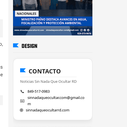
o,
DESIGN
os
CONTACTO
de
Noticias Sin Nada Que Ocultar RD
📞
849-517-0983
sinnadaqueocultar.com@gmail.co
📧
m
🌐
sinnadaqueocultarrd.com