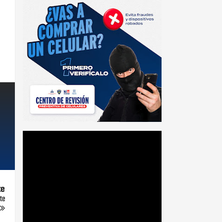
te
te