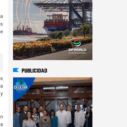
ca
as
de
PUBLICIDAD
es
ra
 y
on
na