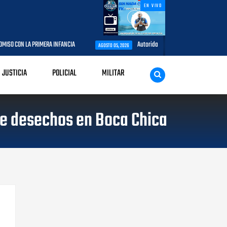
EN VIVO
MERA INFANCIA
Autoridades del CESAC y explotadores de aeronaves anal
AGOSTO 05, 2026
JUSTICIA
POLICIAL
MILITAR
de desechos en Boca Chica