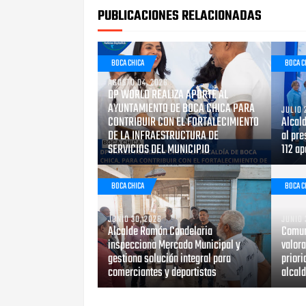
PUBLICACIONES RELACIONADAS
BOCA CHICA
BOCA C
AGOSTO 04, 2026
DP WORLD REALIZA APORTE AL
AYUNTAMIENTO DE BOCA CHICA PARA
JULIO 
CONTRIBUIR CON EL FORTALECIMIENTO
Alcal
DE LA INFRAESTRUCTURA DE
al pre
SERVICIOS DEL MUNICIPIO
112 a
BOCA CHICA
BOCA C
JUNIO 30, 2026
JUNIO 
Alcalde Ramón Candelaria
Comun
inspecciona Mercado Municipal y
valor
gestiona solución integral para
priori
comerciantes y deportistas
alcal