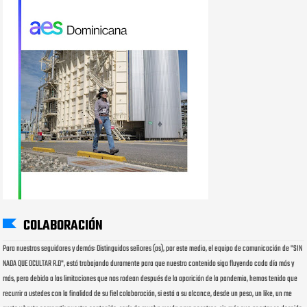
COLABORACIÓN
Para nuestros seguidores y demás: Distinguidos señores (as), por este medio, el equipo de comunicación de "SIN
NADA QUE OCULTAR R.D", está trabajando duramente para que nuestro contenido siga fluyendo cada día más y
más, pero debido a las limitaciones que nos rodean después de la aparición de la pandemia, hemos tenido que
recurrir a ustedes con la finalidad de su fiel colaboración, si está a su alcance, desde un peso, un like, un me