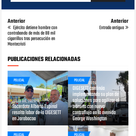
Anterior
Anterior
Ejército detiene hombre con
Entrada antigua
contrabando de más de 88 mil
cigarrillos tras persecución en
Montecristi
PUBLICACIONES RELACIONADAS
POLICIAL
POLICIAL
JUNIO 29, 2026
DIGESETT continúa
implementando su plan de
soluciones para agilizar el
JULIO 06, 2026
Sacerdote Alberto Espinal
tránsito con nuevo
resalta labor de la DIGESETT
contraflujo en la avenida
en Jarabacoa
George Washington
POLICIAL
POLICIAL