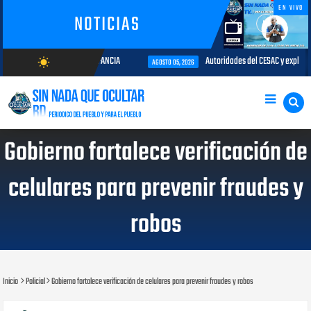
EN VIVO
NOTICIAS
MISO CON LA PRIMERA INFANCIA
Autoridades del CESAC y explotadores d
wb_sunny
AGOSTO 05, 2026
AGOSTO/8/2026
Gobierno fortalece verificación de
celulares para prevenir fraudes y
robos
Inicio
Policial
Gobierno fortalece verificación de celulares para prevenir fraudes y robos