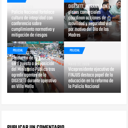
MAYO 29, 2026
DIGESETT, INTRANT, ADN y
JUNIO 24, 2026
Policía Nacional fortalece
plazas comerciales
cultura de integridad con
coordinan acciones de
conferencia sobre
movilidad y seguridad vial
cumplimiento normativo y
por motivo del Día de las
mitigación de riesgos
Madres
POLICIAL
POLICIAL
MAYO 29, 2026
Conductor de motocicleta
será puesto a disposición
MAYO 27, 2026
del Ministerio Público tras
Vicepresidente ejecutivo de
agredir agentes de la
FINJUS destaca papel de la
DIGESETT durante operativo
educación en la reforma de
en Villa Mella
la Policía Nacional
PUBLICAR UN COMENTARIO