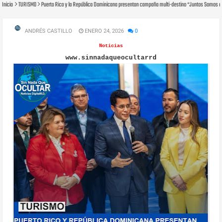
Inicio
TURISMO
Puerto Rico y la República Dominicana presentan campaña multi-destino “Juntos Somos el
ANDRÉS CASTILLO
ENERO 24, 2026
0
Noticias
www.sinnadaqueocultarrd