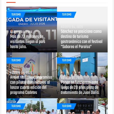
TURISMO
TURISMO
AGOSTO 04, 2026
Sánchez se posiciona como
AGOSTO 05, 2026
Más de 7,7 millones de
destino de turismo
visitantes llegan al país
gastronómico con el festival
hasta julio.
"Saborea el Paraíso"
TURISMO
TURISMO
AGOSTO 04, 2026
Arajet reafirma compromiso
AGOSTO 01, 2026
con pilotos dominicanos al
Ponen en funcionamiento
lanzar cuarta edición del
luego de 20 años plata de
programa Cadetes
tratamiento de Juan Dolio.
TURISMO
TURISMO
AGOSTO 01, 2026