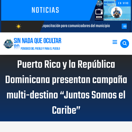
EN VIVO
NOTICIAS
da de capacitación para comunicadores del municipio
Capacitación r
wb_sunny
AGOSTO 05, 2026
AGOSTO/6/2026
Puerto Rico y la República
Dominicana presentan campaña
multi-destino “Juntos Somos el
Caribe”