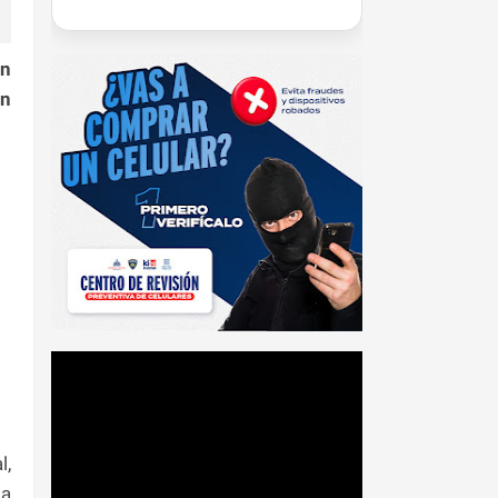
in
in
l,
pa