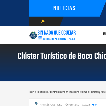
NOTICIAS
wb_sunny
AGOSTO/7/2026
IN
Clúster Turístico de Boca Chi
Inicio
BOCA CHICA
Clúster Turístico de Boca Chica renueva su directiva y traz
ANDRÉS CASTILLO
FEBRERO 19, 2026
0