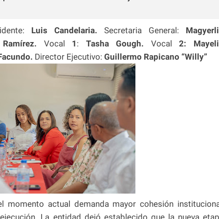
sidente:
Luis Candelaria.
Secretaria General:
Magyerl
a Ramírez.
Vocal
1
:
Tasha Gough.
Vocal
2:
Mayel
 Facundo.
Director Ejecutivo:
Guillermo Rapicano “Willy”
el momento actual demanda mayor cohesión instituciona
 ejecución. La entidad dejó establecido que la nueva eta