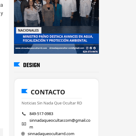
za
 y
DESIGN
CONTACTO
Noticias Sin Nada Que Ocultar RD
📞
849-517-0983
sinnadaqueocultar.com@gmail.co
📧
m
🌐
sinnadaqueocultarrd.com