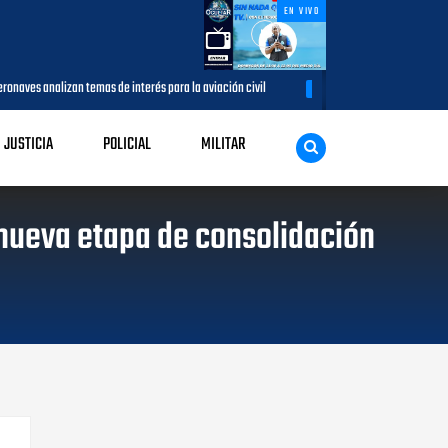
EN VIVO
mas de interés para la aviación civil
Más de 7,7 millones de visitantes
AGOSTO 05, 2026
JUSTICIA
POLICIAL
MILITAR
a nueva etapa de consolidación