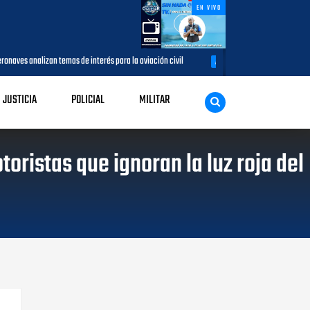
EN VIVO
as de interés para la aviación civil
Más de 7,7 millones de visitantes 
AGOSTO 05, 2026
JUSTICIA
POLICIAL
MILITAR
ristas que ignoran la luz roja del