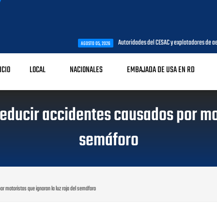
Autoridades del CESAC y explotadores de aeronaves analizan tem
AGOSTO 05, 2026
ICIO
LOCAL
NACIONALES
EMBAJADA DE USA EN RD
educir accidentes causados por moto
semáforo
r motoristas que ignoran la luz roja del semáforo