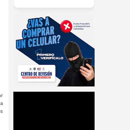
or
la
es