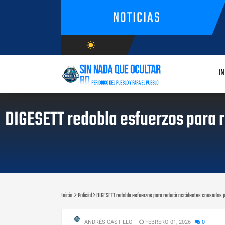
NOTICIAS
wb_sunny
AGOSTO/6/2026
IN
DIGESETT redobla esfuerzos para r
Inicio
Policíal
DIGESETT redobla esfuerzos para reducir accidentes causados po
ANDRÉS CASTILLO
FEBRERO 01, 2026
0