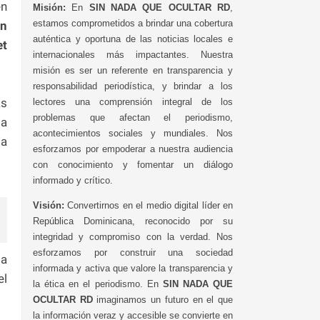
en
Misión:
En
SIN NADA QUE OCULTAR RD
,
estamos comprometidos a brindar una cobertura
on
auténtica y oportuna de las noticias locales e
et
internacionales más impactantes. Nuestra
misión es ser un referente en transparencia y
responsabilidad periodística, y brindar a los
ás
lectores una comprensión integral de los
problemas que afectan el periodismo,
la
acontecimientos sociales y mundiales. Nos
ta
esforzamos por empoderar a nuestra audiencia
con conocimiento y fomentar un diálogo
informado y crítico.
Visión:
Convertirnos en el medio digital líder en
República Dominicana, reconocido por su
integridad y compromiso con la verdad. Nos
esforzamos por construir una sociedad
 a
informada y activa que valore la transparencia y
el
la ética en el periodismo. En
SIN NADA QUE
OCULTAR RD
imaginamos un futuro en el que
la información veraz y accesible se convierte en