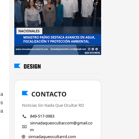
DESIGN
CONTACTO
la
os
Noticias Sin Nada Que Ocultar RD
sa
📞
849-517-0983
sinnadaqueocultar.com@gmail.co
📧
m
🌐
sinnadaqueocultarrd.com