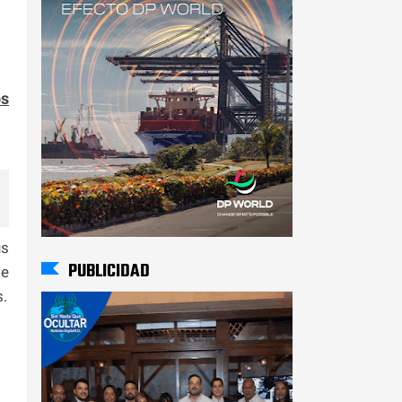
os
us
PUBLICIDAD
de
s.