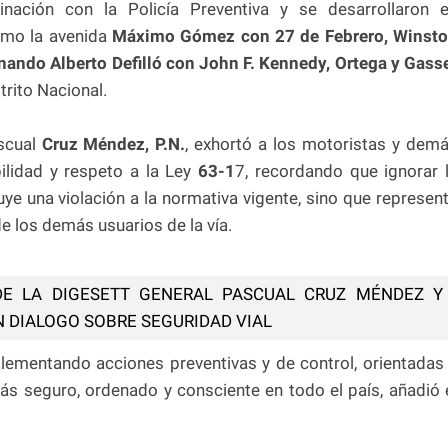
inación con la Policía Preventiva y se desarrollaron 
como la avenida
Máximo Gómez con 27 de Febrero, Winst
rnando Alberto Defilló con John F. Kennedy, Ortega y Gass
trito Nacional.
scual
Cruz Méndez, P.N.
, exhortó a los motoristas y dem
lidad y respeto a la Ley
63-1
7, recordando que ignorar 
uye una violación a la normativa vigente, sino que represen
de los demás usuarios de la vía.
 DE LA DIGESETT GENERAL PASCUAL CRUZ MÉNDEZ Y
 DIALOGO SOBRE SEGURIDAD VIAL
ementando acciones preventivas y de control, orientadas
ás seguro, ordenado y consciente en todo el país, añadió 