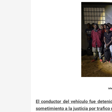
w
El conductor del vehículo fue deteni
sometimiento a la justicia por trafic