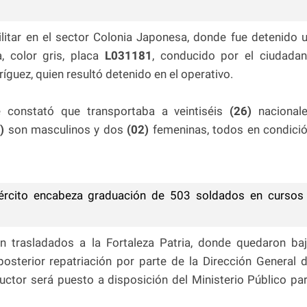
militar en el sector Colonia Japonesa, donde fue detenido 
, color gris, placa
L031181
, conducido por el ciudada
guez, quien resultó detenido en el operativo.
e constató que transportaba a veintiséis
(26)
nacional
4)
son masculinos y dos
(02)
femeninas, todos en condici
ército encabeza graduación de 503 soldados en cursos
n trasladados a la Fortaleza Patria, donde quedaron ba
posterior repatriación por parte de la Dirección General 
uctor será puesto a disposición del Ministerio Público pa