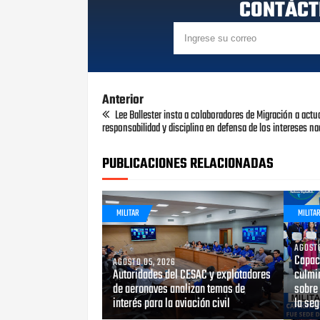
CONTÁCT
Anterior
Lee Ballester insta a colaboradores de Migración a actu
responsabilidad y disciplina en defensa de los intereses n
PUBLICACIONES RELACIONADAS
MILITAR
MILITA
AGOSTO
Capaci
AGOSTO 05, 2026
Autoridades del CESAC y explotadores
culmin
de aeronaves analizan temas de
sobre 
interés para la aviación civil
la seg