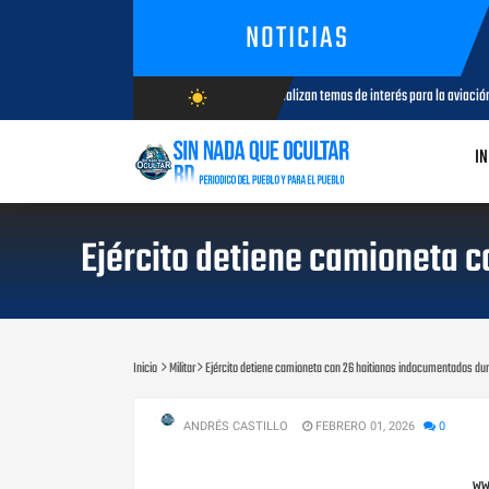
NOTICIAS
CESAC y explotadores de aeronaves analizan temas de interés para la aviación civil
wb_sunny
AGO
AGOSTO/6/2026
IN
Ejército detiene camioneta 
Inicio
Militar
Ejército detiene camioneta con 26 haitianos indocumentados dur
ANDRÉS CASTILLO
FEBRERO 01, 2026
0
w