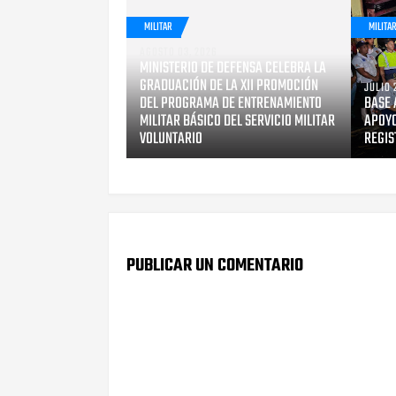
MILITAR
MILITA
AGOSTO 03, 2026
MINISTERIO DE DEFENSA CELEBRA LA
GRADUACIÓN DE LA XII PROMOCIÓN
JULIO 
DEL PROGRAMA DE ENTRENAMIENTO
BASE 
MILITAR BÁSICO DEL SERVICIO MILITAR
APOYO
VOLUNTARIO
REGIS
PUBLICAR UN COMENTARIO