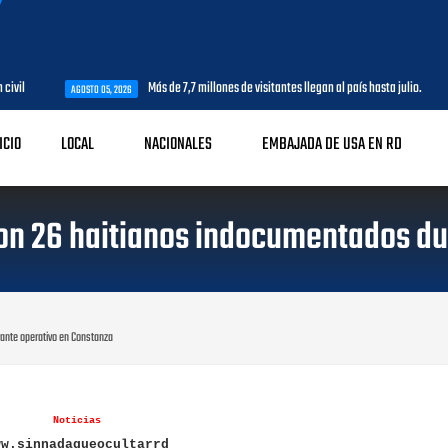
Más de 7,7 millones de visitantes llegan al país hasta julio.
STO 05, 2026
AGOSTO 05, 2026
ICIO
LOCAL
NACIONALES
EMBAJADA DE USA EN RD
con 26 haitianos indocumentados du
ante operativo en Constanza
Noticias
ww.sinnadaqueocultarrd