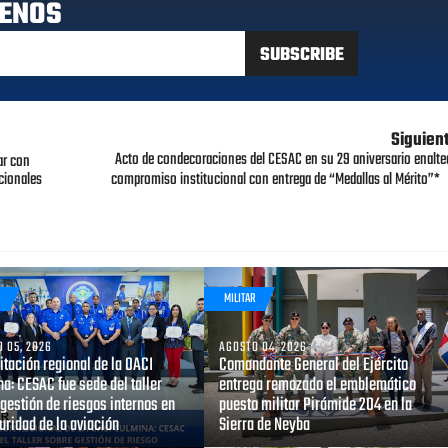
ENOS
Siguien
Acto de condecoraciones del CESAC en su 29 aniversario enalte
ar con
acionales
compromiso institucional con entrega de “Medallas al Mérito”*
R
MILITAR
 05, 2026
AGOSTO 04, 2026
tación regional de la OACI
Comandante General del Ejército
a: CESAC fue sede del taller
entrega remozado el emblemático
gestión de riesgos internos en
puesto militar Pirámide 204 en la
uridad de la aviación
Sierra de Neyba