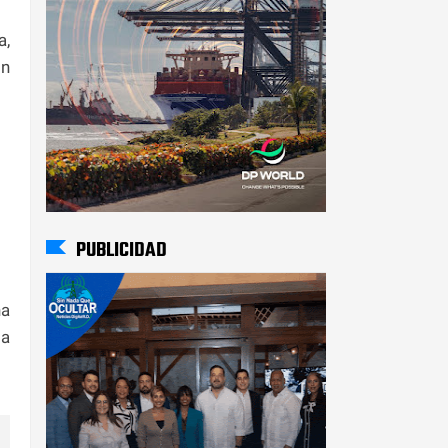
a,
on
PUBLICIDAD
na
la