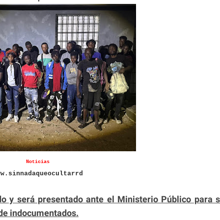
Noticias
ww.sinnadaqueocultarrd
do y será presentado ante el Ministerio Público para 
o de indocumentados.