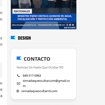
un
no
DESIGN
es
ón
CONTACTO
Noticias Sin Nada Que Ocultar RD
📞
849-517-0983
sinnadaqueocultar.com@gmail.co
jo
📧
m
de
🌐
sinnadaqueocultarrd.com
ra