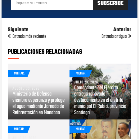
Siguiente
Anterior
Entrada más reciente
Entrada antigua
PUBLICACIONES RELACIONADAS
MILITAR.
MILITAR.
JULIO 29, 2026
Comandante del Ejército
AGOSTO 03, 2026
Ministerio de Defensa
entrega renovado
siembra esperanza y protege
destacamento en el distrito
el agua mediante Jornada de
municipal El Rubio, provincia
Reforestación en Manabao
Santiago
MILITAR.
MILITAR.
JULIO 28, 2026