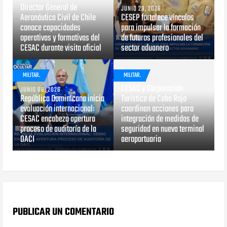
Director General de
JUNIO 29, 2026
Aeronáutica Civil de Chile
CESEP fortalece vínculos
conoce capacidades
para impulsar la formación
operativas y formativas del
de futuros profesionales del
CESAC durante visita oficial
sector aduanero
MILITAR.
MILITAR.
MAYO 13, 2026
CESAC y Corporación
JUNIO 08, 2026
República Dominicana inicia
Turística de Cabo Rojo
evaluación internacional:
coordinan acciones para
CESAC encabeza apertura
integración de medidas de
proceso de auditoría de la
seguridad en nueva terminal
OACI
aeroportuaria
PUBLICAR UN COMENTARIO