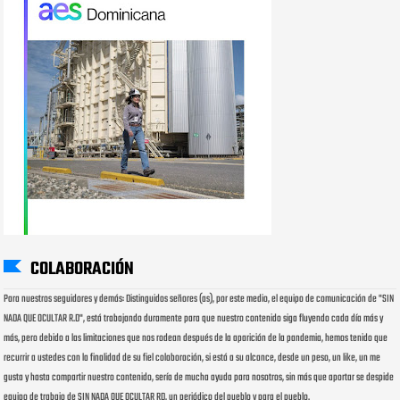
COLABORACIÓN
Para nuestros seguidores y demás: Distinguidos señores (as), por este medio, el equipo de comunicación de "SIN
NADA QUE OCULTAR R.D", está trabajando duramente para que nuestro contenido siga fluyendo cada día más y
más, pero debido a las limitaciones que nos rodean después de la aparición de la pandemia, hemos tenido que
recurrir a ustedes con la finalidad de su fiel colaboración, si está a su alcance, desde un peso, un like, un me
gusta y hasta compartir nuestro contenido, sería de mucha ayuda para nosotros, sin más que aportar se despide
equipo de trabajo de SIN NADA QUE OCULTAR RD, un periódico del pueblo y para el pueblo.