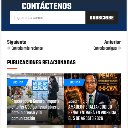
CONTÁCTENOS
Siguiente
Anterior
Entrada más reciente
Entrada antigua
PUBLICACIONES RELACIONADAS
JUSTICIA
JUSTICIA
AGOSTO 05, 2026
Procuradora General imparte
AGOSTO 04, 2026
el taller Código Penal abierto
AMADEO PERALTA: CÓDIGO
ante la prensa y la
PENAL ENTRARÁ EN VIGENCIA
comunicación
EL 5 DE AGOSTO 2026