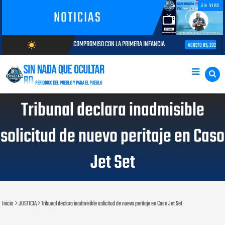
EN VIVO
NOTICIAS
ECTORIA Y COMPROMISO CON LA PRIMERA INFANCIA
Autoridades del CESAC
wb_sunny
AGOSTO 05, 2026
AGOSTO/8/2026
Tribunal declara inadmisible
solicitud de nuevo peritaje en Caso
Jet Set
Inicio
JUSTICIA
Tribunal declara inadmisible solicitud de nuevo peritaje en Caso Jet Set