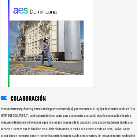
COLABORACIÓN
Para nuestros seguidores y demás: Distinguidos señores (as), por este medio, el equipo de comunicación de "SIN
NADA QUE OCULTAR R.D", está trabajando duramente para que nuestro contenido siga fluyendo cada día más y
más, pero debido a las limitaciones que nos rodean después de la aparición de la pandemia, hemos tenido que
recurrir a ustedes con la finalidad de su fiel colaboración, si está a su alcance, desde un peso, un like, un me
gusta y hasta compartir nuestro contenido, sería de mucha ayuda para nosotros, sin más que aportar se despide