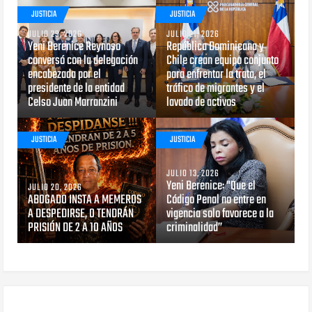
JUSTICIA
JUSTICIA
JULIO 29, 2026
JULIO 21, 2026
Yeni Berenice Reynoso
República Dominicana y
conversó con la delegación
Chile crean equipo conjunto
encabezada por el
para enfrentar la trata, el
presidente de la entidad
tráfico de migrantes y el
Celso Juan Marranzini
lavado de activos
JUSTICIA
JUSTICIA
JULIO 13, 2026
Yeni Berenice: "Que el
JULIO 20, 2026
ABOGADO INSTA A MEMEROS
Código Penal no entre en
A DESPEDIRSE, O TENDRÁN
vigencia solo favorece a la
PRISIÓN DE 2 A 10 AÑOS
criminalidad”