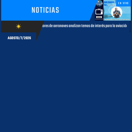
EN VIVO
NOTICIAS
tadores de aeronaves analizan temas de interés para la aviación civil
wb_sunny
AGOSTO 05, 2026
AGOSTO/7/2026