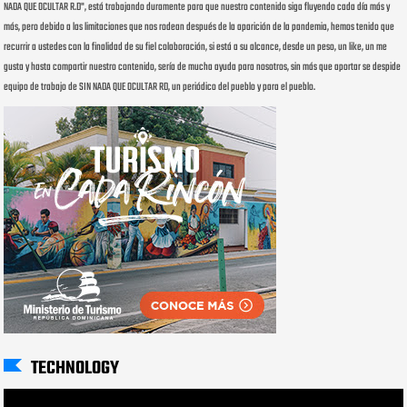
NADA QUE OCULTAR R.D", está trabajando duramente para que nuestro contenido siga fluyendo cada día más y
más, pero debido a las limitaciones que nos rodean después de la aparición de la pandemia, hemos tenido que
recurrir a ustedes con la finalidad de su fiel colaboración, si está a su alcance, desde un peso, un like, un me
gusta y hasta compartir nuestro contenido, sería de mucha ayuda para nosotros, sin más que aportar se despide
equipo de trabajo de SIN NADA QUE OCULTAR RD, un periódico del pueblo y para el pueblo.
TECHNOLOGY