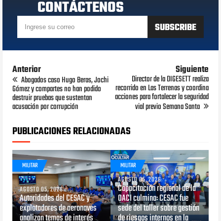
CONTÁCTENOS
Anterior
Siguiente
Director de la DIGESETT realiza
Abogados caso Hugo Beras, Jochi
recorrido en Las Terrenas y coordina
Gómez y compartes no han podido
acciones para fortalecer la seguridad
destruir pruebas que sustentan
acusación por corrupción
vial previo Semana Santa
PUBLICACIONES RELACIONADAS
MILITAR
MILITAR
AGOSTO 05, 2026
Capacitación regional de la
AGOSTO 05, 2026
Autoridades del CESAC y
OACI culmina: CESAC fue
explotadores de aeronaves
sede del taller sobre gestión
analizan temas de interés
de riesgos internos en la