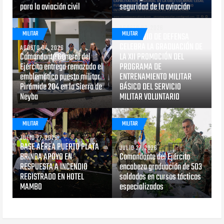
para la aviación civil
seguridad de la aviación
AGOSTO 03, 2026
MILITAR
MILITAR
MINISTERIO DE DEFENSA
CELEBRA LA GRADUACIÓN DE
AGOSTO 04, 2026
Comandante General del
LA XII PROMOCIÓN DEL
Ejército entrega remozado el
PROGRAMA DE
emblemático puesto militar
ENTRENAMIENTO MILITAR
Pirámide 204 en la Sierra de
BÁSICO DEL SERVICIO
Neyba
MILITAR VOLUNTARIO
MILITAR
MILITAR
JULIO 27, 2026
BASE AÉREA PUERTO PLATA
JULIO 27, 2026
BRINDA APOYO EN
Comandante del Ejército
RESPUESTA A INCENDIO
encabeza graduación de 503
REGISTRADO EN HOTEL
soldados en cursos tácticos
MAMBO
especializados