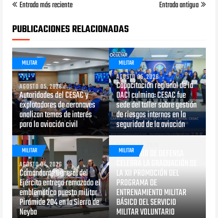
Entrada más reciente
Entrada antigua
PUBLICACIONES RELACIONADAS
MILITAR
MILITAR
AGOSTO 05, 2026
Capacitación regional de la
AGOSTO 05, 2026
Autoridades del CESAC y
OACI culmina: CESAC fue
explotadores de aeronaves
sede del taller sobre gestión
analizan temas de interés
de riesgos internos en la
para la aviación civil
seguridad de la aviación
AGOSTO 03, 2026
MILITAR
MILITAR
MINISTERIO DE DEFENSA
CELEBRA LA GRADUACIÓN DE
AGOSTO 04, 2026
Comandante General del
LA XII PROMOCIÓN DEL
Ejército entrega remozado el
PROGRAMA DE
emblemático puesto militar
ENTRENAMIENTO MILITAR
Pirámide 204 en la Sierra de
BÁSICO DEL SERVICIO
Neyba
MILITAR VOLUNTARIO