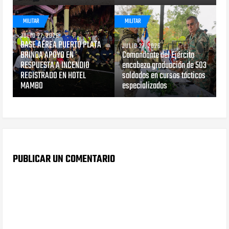
MILITAR
MILITAR
JULIO 27, 2026
BASE AÉREA PUERTO PLATA
JULIO 27, 2026
BRINDA APOYO EN
Comandante del Ejército
RESPUESTA A INCENDIO
encabeza graduación de 503
REGISTRADO EN HOTEL
soldados en cursos tácticos
MAMBO
especializados
PUBLICAR UN COMENTARIO