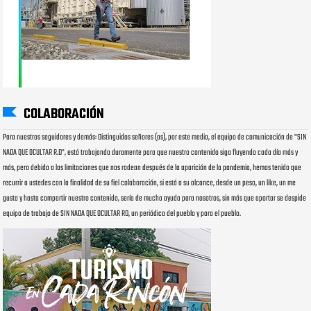
COLABORACIÓN
Para nuestros seguidores y demás: Distinguidos señores (as), por este medio, el equipo de comunicación de "SIN
NADA QUE OCULTAR R.D", está trabajando duramente para que nuestro contenido siga fluyendo cada día más y
más, pero debido a las limitaciones que nos rodean después de la aparición de la pandemia, hemos tenido que
recurrir a ustedes con la finalidad de su fiel colaboración, si está a su alcance, desde un peso, un like, un me
gusta y hasta compartir nuestro contenido, sería de mucha ayuda para nosotros, sin más que aportar se despide
equipo de trabajo de SIN NADA QUE OCULTAR RD, un periódico del pueblo y para el pueblo.