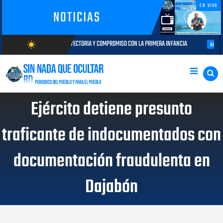
EN VIVO
NOTICIAS
: TRAYECTORIA Y COMPROMISO CON LA PRIMERA INFANCIA
Autoridades del
wb_sunny
AGOSTO 05, 2026
AGOSTO/10/2026
Ejército detiene presunto
traficante de indocumentados con
documentación fraudulenta en
Dajabón