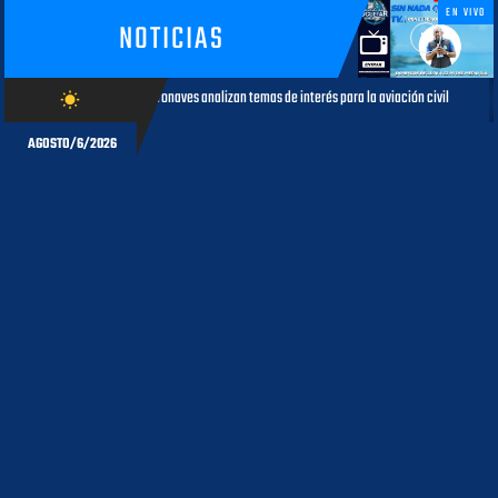
EN VIVO
NOTICIAS
 de aeronaves analizan temas de interés para la aviación civil
Más de
wb_sunny
AGOSTO 05, 2026
AGOSTO/6/2026