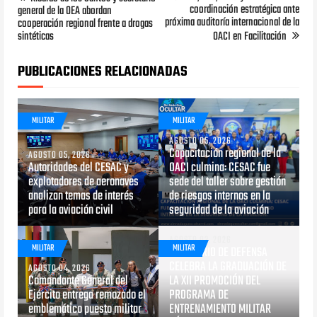
coordinación estratégica ante
general de la OEA abordan
próxima auditoría internacional de la
cooperación regional frente a drogas
sintéticas
OACI en Facilitación
PUBLICACIONES RELACIONADAS
MILITAR
MILITAR
AGOSTO 05, 2026
Capacitación regional de la
AGOSTO 05, 2026
Autoridades del CESAC y
OACI culmina: CESAC fue
explotadores de aeronaves
sede del taller sobre gestión
analizan temas de interés
de riesgos internos en la
para la aviación civil
seguridad de la aviación
AGOSTO 03, 2026
MILITAR
MILITAR
MINISTERIO DE DEFENSA
CELEBRA LA GRADUACIÓN DE
AGOSTO 04, 2026
Comandante General del
LA XII PROMOCIÓN DEL
Ejército entrega remozado el
PROGRAMA DE
emblemático puesto militar
ENTRENAMIENTO MILITAR