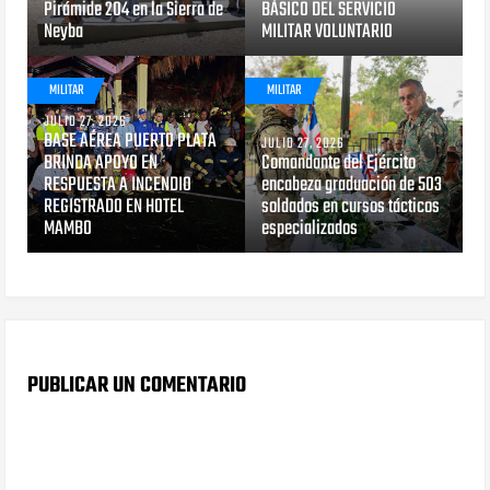
Pirámide 204 en la Sierra de
BÁSICO DEL SERVICIO
Neyba
MILITAR VOLUNTARIO
MILITAR
MILITAR
JULIO 27, 2026
BASE AÉREA PUERTO PLATA
JULIO 27, 2026
BRINDA APOYO EN
Comandante del Ejército
RESPUESTA A INCENDIO
encabeza graduación de 503
REGISTRADO EN HOTEL
soldados en cursos tácticos
MAMBO
especializados
PUBLICAR UN COMENTARIO