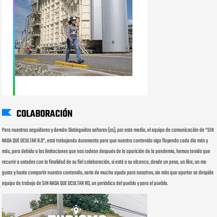
COLABORACIÓN
Para nuestros seguidores y demás: Distinguidos señores (as), por este medio, el equipo de comunicación de "SIN
NADA QUE OCULTAR R.D", está trabajando duramente para que nuestro contenido siga fluyendo cada día más y
más, pero debido a las limitaciones que nos rodean después de la aparición de la pandemia, hemos tenido que
recurrir a ustedes con la finalidad de su fiel colaboración, si está a su alcance, desde un peso, un like, un me
gusta y hasta compartir nuestro contenido, sería de mucha ayuda para nosotros, sin más que aportar se despide
equipo de trabajo de SIN NADA QUE OCULTAR RD, un periódico del pueblo y para el pueblo.