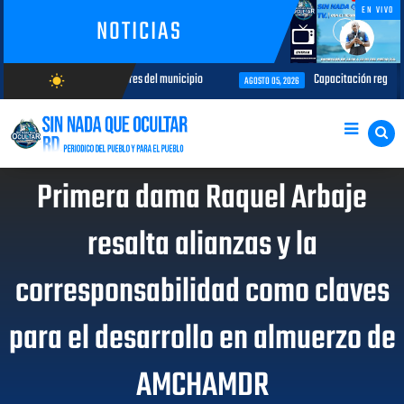
EN VIVO
NOTICIAS
ón para comunicadores del municipio
Capacitación regional de la OACI
wb_sunny
AGOSTO 05, 2026
AGOSTO/7/2026
Primera dama Raquel Arbaje
resalta alianzas y la
corresponsabilidad como claves
para el desarrollo en almuerzo de
AMCHAMDR