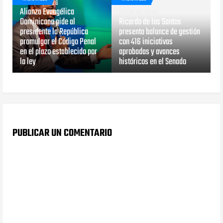
JULIO 29, 2026
Alianza Evangélica
JULIO 29, 2026
Dominicana pide al
Ricardo de los Santos
presidente la República
presenta balance de gestión
promulgar el Código Penal
con 416 iniciativas
en el plazo establecido por
aprobadas y avances
la ley
históricos en el Senado
PUBLICAR UN COMENTARIO