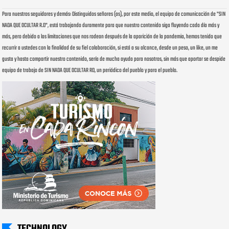
Para nuestros seguidores y demás: Distinguidos señores (as), por este medio, el equipo de comunicación de "SIN
NADA QUE OCULTAR R.D", está trabajando duramente para que nuestro contenido siga fluyendo cada día más y
más, pero debido a las limitaciones que nos rodean después de la aparición de la pandemia, hemos tenido que
recurrir a ustedes con la finalidad de su fiel colaboración, si está a su alcance, desde un peso, un like, un me
gusta y hasta compartir nuestro contenido, sería de mucha ayuda para nosotros, sin más que aportar se despide
equipo de trabajo de SIN NADA QUE OCULTAR RD, un periódico del pueblo y para el pueblo.
TECHNOLOGY