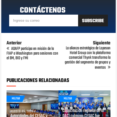
CONTÁCTENOS
Anterior
Siguiente
La alianza estratégica de Lopesan
ADAFP participa en misión de la
Hotel Group con la plataforma
FIAP a Washington para sesiones con
comercial Thynk transforma la
el BM, BID y FMI
gestión del segmento de grupos y
eventos
PUBLICACIONES RELACIONADAS
MILITAR
MILITAR
AGOSTO 05, 2026
Capacitación regional de la
AGOSTO 05, 2026
Autoridades del CESAC y
OACI culmina: CESAC fue