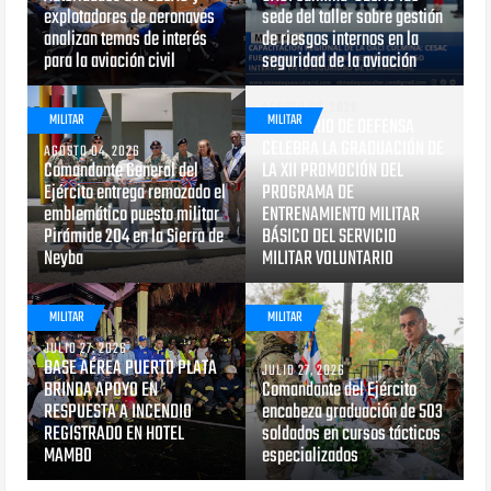
explotadores de aeronaves
sede del taller sobre gestión
analizan temas de interés
de riesgos internos en la
para la aviación civil
seguridad de la aviación
AGOSTO 03, 2026
MILITAR
MILITAR
MINISTERIO DE DEFENSA
CELEBRA LA GRADUACIÓN DE
AGOSTO 04, 2026
Comandante General del
LA XII PROMOCIÓN DEL
Ejército entrega remozado el
PROGRAMA DE
emblemático puesto militar
ENTRENAMIENTO MILITAR
Pirámide 204 en la Sierra de
BÁSICO DEL SERVICIO
Neyba
MILITAR VOLUNTARIO
MILITAR
MILITAR
JULIO 27, 2026
BASE AÉREA PUERTO PLATA
JULIO 27, 2026
BRINDA APOYO EN
Comandante del Ejército
RESPUESTA A INCENDIO
encabeza graduación de 503
REGISTRADO EN HOTEL
soldados en cursos tácticos
MAMBO
especializados