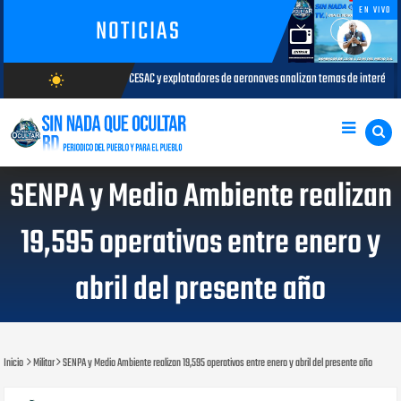
EN VIVO
NOTICIAS
SAC y explotadores de aeronaves analizan temas de interés para la aviación civil
wb_sunny
AGOS
AGOSTO/7/2026
SENPA y Medio Ambiente realizan
19,595 operativos entre enero y
abril del presente año
Inicio
Militar
SENPA y Medio Ambiente realizan 19,595 operativos entre enero y abril del presente año