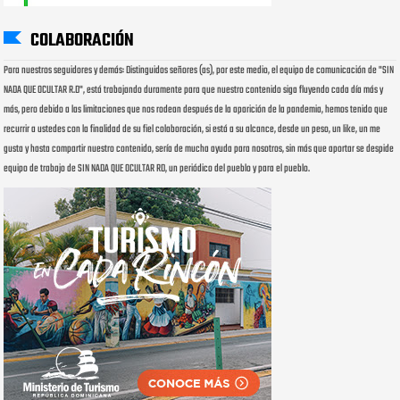
COLABORACIÓN
Para nuestros seguidores y demás: Distinguidos señores (as), por este medio, el equipo de comunicación de "SIN
NADA QUE OCULTAR R.D", está trabajando duramente para que nuestro contenido siga fluyendo cada día más y
más, pero debido a las limitaciones que nos rodean después de la aparición de la pandemia, hemos tenido que
recurrir a ustedes con la finalidad de su fiel colaboración, si está a su alcance, desde un peso, un like, un me
gusta y hasta compartir nuestro contenido, sería de mucha ayuda para nosotros, sin más que aportar se despide
equipo de trabajo de SIN NADA QUE OCULTAR RD, un periódico del pueblo y para el pueblo.