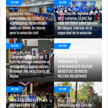
MILITAR
MILITAR
AGOSTO 05, 2026
Capacitación regional de la
AGOSTO 05, 2026
Autoridades del CESAC y
OACI culmina: CESAC fue
explotadores de aeronaves
sede del taller sobre gestión
analizan temas de interés
de riesgos internos en la
para la aviación civil
seguridad de la aviación
AGOSTO 03, 2026
MILITAR
MILITAR
MINISTERIO DE DEFENSA
CELEBRA LA GRADUACIÓN DE
AGOSTO 04, 2026
Comandante General del
LA XII PROMOCIÓN DEL
Ejército entrega remozado el
PROGRAMA DE
emblemático puesto militar
ENTRENAMIENTO MILITAR
Pirámide 204 en la Sierra de
BÁSICO DEL SERVICIO
Neyba
MILITAR VOLUNTARIO
MILITAR
MILITAR
JULIO 27, 2026
BASE AÉREA PUERTO PLATA
JULIO 27, 2026
BRINDA APOYO EN
Comandante del Ejército