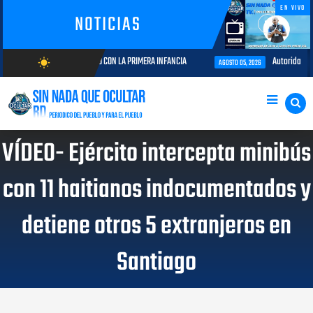
EN VIVO
NOTICIAS
A Y COMPROMISO CON LA PRIMERA INFANCIA
Autoridades del CESAC y exp
wb_sunny
AGOSTO 05, 2026
AGOSTO/8/2026
VÍDEO- Ejército intercepta minibús
con 11 haitianos indocumentados y
detiene otros 5 extranjeros en
Santiago