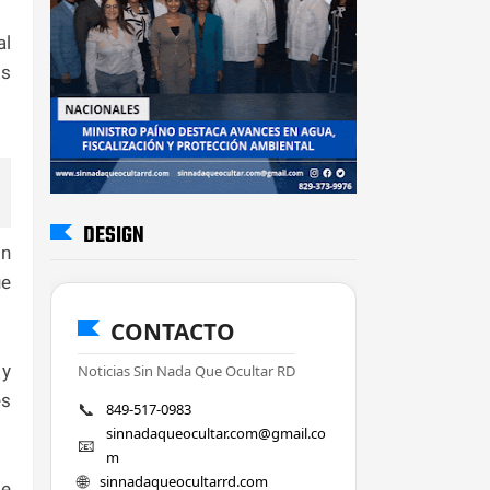
al
os
DESIGN
ón
ue
CONTACTO
 y
Noticias Sin Nada Que Ocultar RD
es
📞
849-517-0983
sinnadaqueocultar.com@gmail.co
📧
m
🌐
sinnadaqueocultarrd.com
de