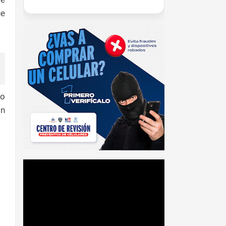
ue
lo
on