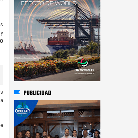
os
 y
0
PUBLICIDAD
as
 a
ue