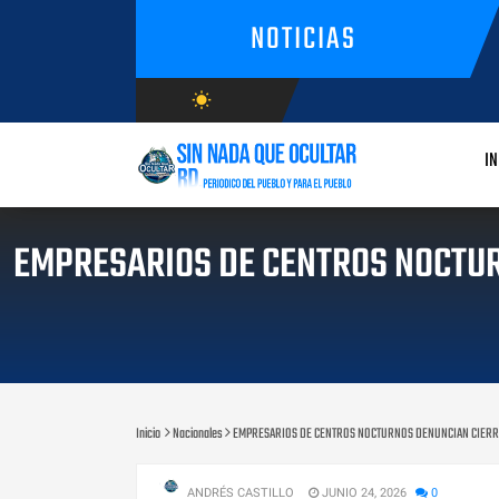
NOTICIAS
wb_sunny
AGOSTO/9/2026
IN
EMPRESARIOS DE CENTROS NOCTUR
Inicio
Nacionales
EMPRESARIOS DE CENTROS NOCTURNOS DENUNCIAN CIERRES
ANDRÉS CASTILLO
JUNIO 24, 2026
0