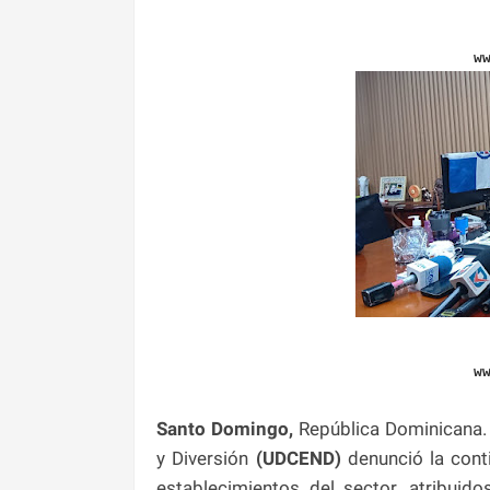
w
w
Santo Domingo,
República Dominicana.
y Diversión
(UDCEND)
denunció la conti
establecimientos del sector, atribuid