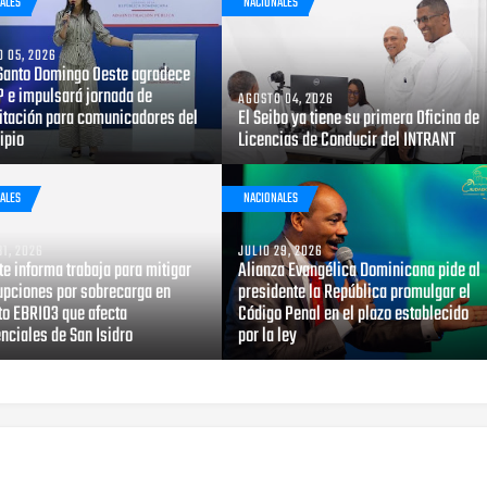
ALES
NACIONALES
 05, 2026
Santo Domingo Oeste agradece
P e impulsará jornada de
AGOSTO 04, 2026
itación para comunicadores del
El Seibo ya tiene su primera Oficina de
ipio
Licencias de Conducir del INTRANT
ALES
NACIONALES
31, 2026
JULIO 29, 2026
e informa trabaja para mitigar
Alianza Evangélica Dominicana pide al
rupciones por sobrecarga en
presidente la República promulgar el
to EBRI03 que afecta
Código Penal en el plazo establecido
nciales de San Isidro
por la ley