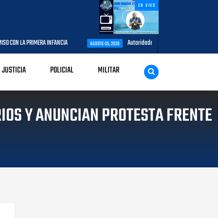
EN VIVO
ERA INFANCIA
Autoridades del CESAC y explotadores de aeronaves anali
AGOSTO 05, 2026
JUSTICIA
POLICIAL
MILITAR
IOS Y ANUNCIAN PROTESTA FRENTE