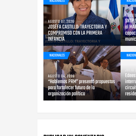
NACIONALES
NACION
AGOSTO
SNTP 
AGOSTO 07, 2026
JOSÉFA CASTILLO: TRAYECTORIA Y
al MA
COMPROMISO CON LA PRIMERA
capac
INFANCIA
munic
NACIONALES
NACION
JULIO 
Edeest
AGOSTO 04, 2026
“Hablemos PRM” presentó propuestas
inter
para fortalecer futuro de la
circui
organización política
reside