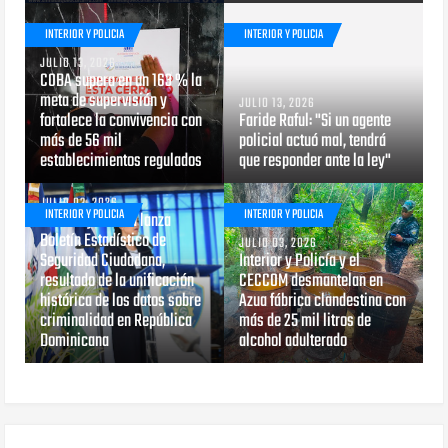
INTERIOR Y POLICIA
INTERIOR Y POLICIA
JULIO 13, 2026
COBA supera en un 163 % la
meta de supervisión y
JULIO 13, 2026
fortalece la convivencia con
Faride Raful: "Si un agente
más de 56 mil
policial actuó mal, tendrá
establecimientos regulados
que responder ante la ley"
JULIO 03, 2026
INTERIOR Y POLICIA
INTERIOR Y POLICIA
Interior y Policía lanza
Boletín Estadístico de
JULIO 03, 2026
Seguridad Ciudadana,
Interior y Policía y el
resultado de la unificación
CECCOM desmantelan en
histórica de los datos sobre
Azua fábrica clandestina con
criminalidad en República
más de 25 mil litros de
Dominicana
alcohol adulterado