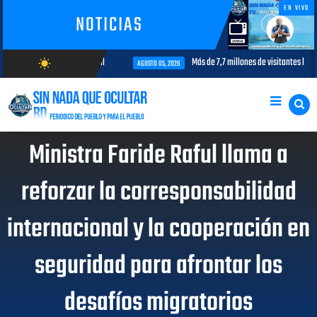
EN VIVO
NOTICIAS
terés para la aviación civil
Más de 7,7 millones de visitantes llegan a
wb_sunny
AGOSTO 05, 2026
AGOSTO/7/2026
Ministra Faride Raful llama a
reforzar la corresponsabilidad
internacional y la cooperación en
seguridad para afrontar los
desafíos migratorios