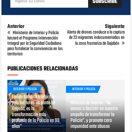
Anterior
Siguiente
Alerta de drones conduce a la captura
Ministerio de Interior y Policía
de 23 migrantes indocumentados en
lanzará el Programa Intervención
Integral por la Seguridad Ciudadana
la zona fronteriza de Dajabón
para fortalecer la convivencia en los
territorios
PUBLICACIONES RELACIONADAS
INTERIOR Y POLICIA
INTERIOR Y POLICIA
JULIO 29, 2026
Faride Raful: “La reforma
JULIO 21, 2026
policial no es un punto de
Ministra de Interior: “No
llegada; es la
vamos a desistir en nuestro
transformación más
empeño de transformar la
profunda de la Policía en 90
Policía”, y promete cero
años”
impunidad ante abusos