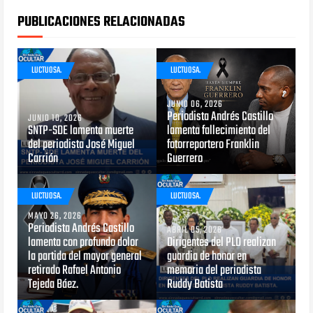
PUBLICACIONES RELACIONADAS
LUCTUOSA.
LUCTUOSA.
JUNIO 06, 2026
Periodista Andrés Castillo
JUNIO 10, 2026
SNTP-SDE lamenta muerte
lamenta fallecimiento del
del periodista José Miguel
fotorreportero Franklin
Carrión
Guerrero
LUCTUOSA.
LUCTUOSA.
MAYO 26, 2026
Periodista Andrés Castillo
ABRIL 05, 2026
lamenta con profundo dolor
Dirigentes del PLD realizan
la partida del mayor general
guardia de honor en
retirado Rafael Antonio
memoria del periodista
Tejeda Báez.
Ruddy Batista