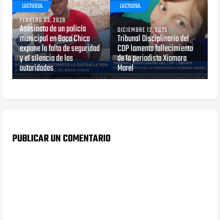
LUCTUOSA.
LUCTUOSA.
FEBRERO 03, 2026
Asesinato de un policía
DICIEMBRE 12, 2025
municipal en Boca Chica
Tribunal Disciplinario del
expone la falta de seguridad
CDP lamenta fallecimiento
y el silencio de las
de la periodista Xiomara
autoridades
Morel
PUBLICAR UN COMENTARIO