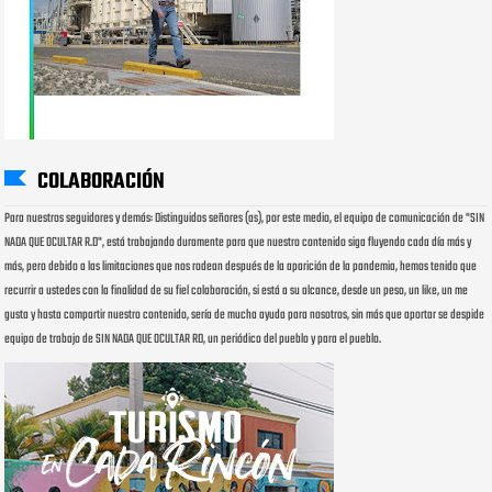
COLABORACIÓN
Para nuestros seguidores y demás: Distinguidos señores (as), por este medio, el equipo de comunicación de "SIN
NADA QUE OCULTAR R.D", está trabajando duramente para que nuestro contenido siga fluyendo cada día más y
más, pero debido a las limitaciones que nos rodean después de la aparición de la pandemia, hemos tenido que
recurrir a ustedes con la finalidad de su fiel colaboración, si está a su alcance, desde un peso, un like, un me
gusta y hasta compartir nuestro contenido, sería de mucha ayuda para nosotros, sin más que aportar se despide
equipo de trabajo de SIN NADA QUE OCULTAR RD, un periódico del pueblo y para el pueblo.