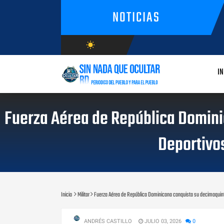
NOTICIAS
wb_sunny
AGOSTO/7/2026
IN
Fuerza Aérea de República Domini
Deportivos
Inicio
Militar
Fuerza Aérea de República Dominicana conquista su decimoquinta
ANDRÉS CASTILLO
JULIO 03, 2026
0