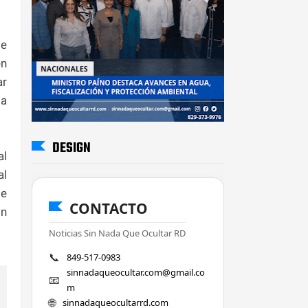
se
en
ar
la
DESIGN
al
al
de
CONTACTO
ón
Noticias Sin Nada Que Ocultar RD
📞
849-517-0983
sinnadaqueocultar.com@gmail.co
📧
m
🌐
sinnadaqueocultarrd.com