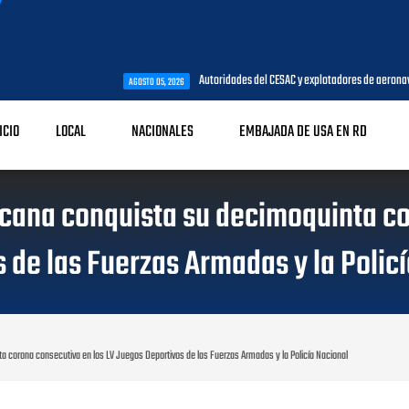
Autoridades del CESAC y explotadores de aeronaves analizan tema
AGOSTO 05, 2026
ICIO
LOCAL
NACIONALES
EMBAJADA DE USA EN RD
cana conquista su decimoquinta co
 de las Fuerzas Armadas y la Polic
 corona consecutiva en los LV Juegos Deportivos de las Fuerzas Armadas y la Policía Nacional