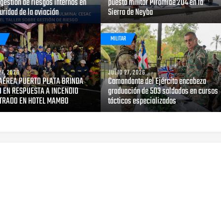
gestión de riesgos internos en
puesto militar Pirámide 204 en la
uridad de la aviación
Sierra de Neyba
R
MILITAR
27, 2026
JULIO 27, 2026
AÉREA PUERTO PLATA BRINDA
Comandante del Ejército encabeza
 EN RESPUESTA A INCENDIO
graduación de 503 soldados en cursos
TRADO EN HOTEL MAMBO
tácticos especializados