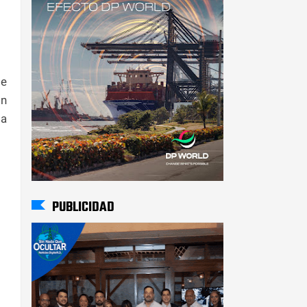
de
ón
ta
PUBLICIDAD