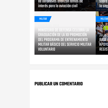
de aeronaves analizan temas de
sobre 
interés para la aviación civil
la seg
MILITAR
MILITA
AGOSTO 03, 2026
MINISTERIO DE DEFENSA CELEBRA LA
GRADUACIÓN DE LA XII PROMOCIÓN
JULIO 
DEL PROGRAMA DE ENTRENAMIENTO
BASE 
MILITAR BÁSICO DEL SERVICIO MILITAR
APOYO
VOLUNTARIO
REGIS
PUBLICAR UN COMENTARIO