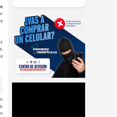
ie
or
da
ás
e,
la
to
a,
on