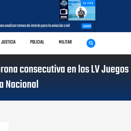
EN VIVO
s de interés para la aviación civil
Más de 7,7 millones de visitantes l
AGOSTO 05, 2026
JUSTICIA
POLICIAL
MILITAR
rona consecutiva en los LV Juegos
ía Nacional