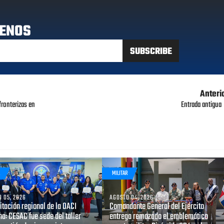
ENOS
Anteri
fronterizas en
Entrada antigua
R
MILITAR
 05, 2026
AGOSTO 04, 2026
tación regional de la OACI
Comandante General del Ejército
a: CESAC fue sede del taller
entrega remozado el emblemático