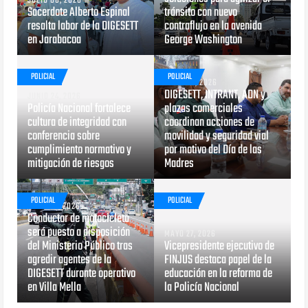
JULIO 06, 2026
Sacerdote Alberto Espinal
tránsito con nuevo
resalta labor de la DIGESETT
contraflujo en la avenida
en Jarabacoa
George Washington
POLICIAL
POLICIAL
MAYO 29, 2026
DIGESETT, INTRANT, ADN y
JUNIO 24, 2026
Policía Nacional fortalece
plazas comerciales
cultura de integridad con
coordinan acciones de
conferencia sobre
movilidad y seguridad vial
cumplimiento normativo y
por motivo del Día de las
mitigación de riesgos
Madres
POLICIAL
POLICIAL
MAYO 29, 2026
Conductor de motocicleta
será puesto a disposición
MAYO 27, 2026
del Ministerio Público tras
Vicepresidente ejecutivo de
agredir agentes de la
FINJUS destaca papel de la
DIGESETT durante operativo
educación en la reforma de
en Villa Mella
la Policía Nacional