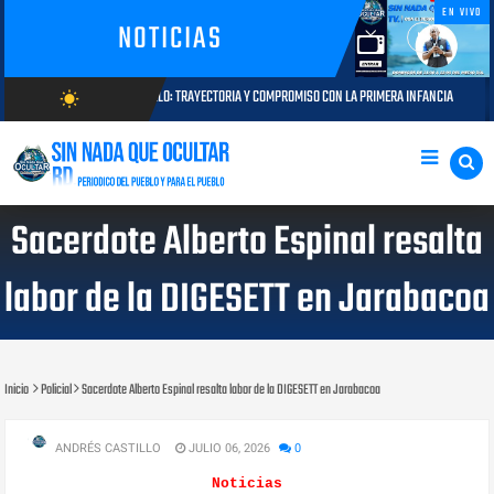
EN VIVO
NOTICIAS
ASTILLO: TRAYECTORIA Y COMPROMISO CON LA PRIMERA INFANCIA
Autorid
wb_sunny
AGOSTO 05, 2026
AGOSTO/8/2026
Sacerdote Alberto Espinal resalta
labor de la DIGESETT en Jarabacoa
Inicio
Policial
Sacerdote Alberto Espinal resalta labor de la DIGESETT en Jarabacoa
ANDRÉS CASTILLO
JULIO 06, 2026
0
Noticias