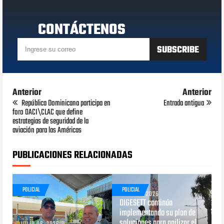
CONTÁCTENOS
Anterior
Anterior
República Dominicana participa en
Entrada antigua
foro OACI\CLAC que define
estrategias de seguridad de la
aviación para las Américas
PUBLICACIONES RELACIONADAS
POLICIAL
POLICIAL
JUNIO 29, 2026
DIGESETT continúa
implementando su plan de
soluciones para agilizar el