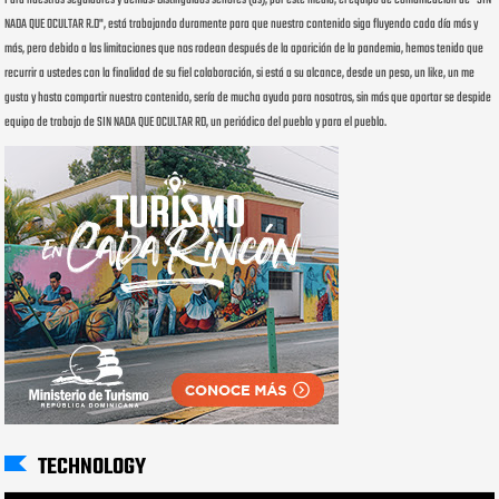
NADA QUE OCULTAR R.D", está trabajando duramente para que nuestro contenido siga fluyendo cada día más y
más, pero debido a las limitaciones que nos rodean después de la aparición de la pandemia, hemos tenido que
recurrir a ustedes con la finalidad de su fiel colaboración, si está a su alcance, desde un peso, un like, un me
gusta y hasta compartir nuestro contenido, sería de mucha ayuda para nosotros, sin más que aportar se despide
equipo de trabajo de SIN NADA QUE OCULTAR RD, un periódico del pueblo y para el pueblo.
TECHNOLOGY