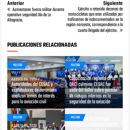
Anterior
Siguiente
Ejército a retenido decenas de
Aumentaran fuerza militar durante
motocicletas que eran utilizadas por
operativo seguridad Día de La
traficantes de indocumentados en la
Altagracia.
región noroeste, correspondiente a la
cuarta Brigada del ejército.
PUBLICACIONES RELACIONADAS
MILITAR
MILITAR
AGOSTO 05, 2026
Capacitación regional de la
AGOSTO 05, 2026
Autoridades del CESAC y
OACI culmina: CESAC fue
explotadores de aeronaves
sede del taller sobre gestión
analizan temas de interés
de riesgos internos en la
para la aviación civil
seguridad de la aviación
AGOSTO 03, 2026
MILITAR
MILITAR
MINISTERIO DE DEFENSA
CELEBRA LA GRADUACIÓN DE
AGOSTO 04, 2026