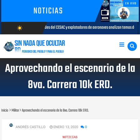
EN VIVO
NOTICIAS
des del CESAC y explotadores de aeronaves analizan temas de interés para la aviación civil
wb_sunny
AGOSTO/6/2026
Aprovechando el escenario de la
8va. Carrera 10k ERD.
Inicio
Militar
Aprovechando el escenario de la 8va. Carrera 10k ERD.
ANDRÉS CASTILLO
ENERO 13, 2020
0
NOTICIAS