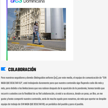
COLABORACIÓN
Para nuestros seguidores y demás: Distinguidos señores (as), por este medio, el equipo de comunicación de "SIN
NADA QUE OCULTAR R.D", está trabajando duramente para que nuestro contenido siga fluyendo cada día más y
más, pero debido a las limitaciones que nos rodean después de la aparición de la pandemia, hemos tenido que
recurrir a ustedes con la finalidad de su fiel colaboración, si está a su alcance, desde un peso, un like, un me
gusta y hasta compartir nuestro contenido, sería de mucha ayuda para nosotros, sin más que aportar se despide
equipo de trabajo de SIN NADA QUE OCULTAR RD, un periódico del pueblo y para el pueblo.