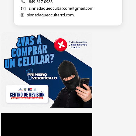
📞
849-517-0983
📧
sinnadaqueocultar.com@gmail.com
🌐
sinnadaqueocultarrd.com