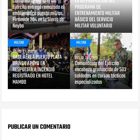
Comandante General del
LA XII PROMOCIÓN DEL
Ejército entrega remozado el
PROGRAMA DE
emblemático puesto militar
ENTRENAMIENTO MILITAR
Pirámide 204 en la Sierra de
BÁSICO DEL SERVICIO
Neyba
MILITAR VOLUNTARIO
MILITAR
MILITAR
JULIO 27, 2026
BASE AÉREA PUERTO PLATA
JULIO 27, 2026
BRINDA APOYO EN
Comandante del Ejército
RESPUESTA A INCENDIO
encabeza graduación de 503
REGISTRADO EN HOTEL
soldados en cursos tácticos
MAMBO
especializados
PUBLICAR UN COMENTARIO