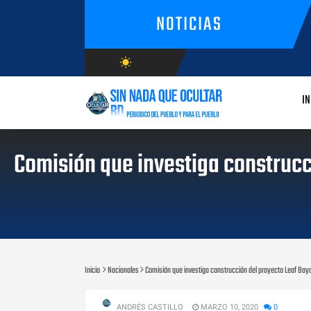
NOTICIAS
wb_sunny
AGOSTO/8/2026
IN
Comisión que investiga construcc
Inicio
Nacionales
Comisión que investiga construcción del proyecto Leaf Bay
ANDRÉS CASTILLO
MARZO 10, 2020
0