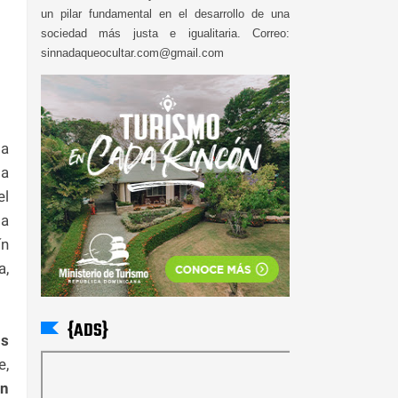
un pilar fundamental en el desarrollo de una
sociedad más justa e igualitaria. Correo:
sinnadaqueocultar.com@gmail.com
la
la
el
la
ín
a,
{ADS}
is
e,
en