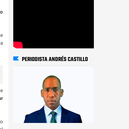
io
de
 a
PERIODISTA ANDRÉS CASTILLO
de
r
no