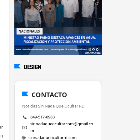
DESIGN
CONTACTO
Noticias Sin Nada Que Ocultar RD
📞
849-517-0983
sinnadaqueocultar.com@gmail.co
📧
er
m
en
🌐
sinnadaqueocultarrd.com