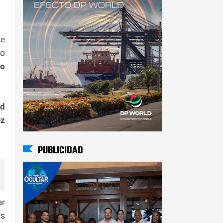
se
jo
lo
id
ez
PUBLICIDAD
ar
as