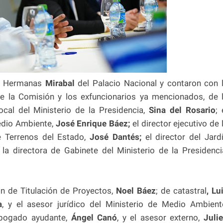
ón Hermanas
Mirabal
del Palacio Nacional y contaron con 
 la Comisión y los exfuncionarios ya mencionados, de 
ocal del Ministerio de la Presidencia,
Sina del Rosario
; 
edio Ambiente,
José Enrique Báez;
el director ejecutivo de 
 Terrenos del Estado,
José Dantés;
el director del Jard
y la directora de Gabinete del Ministerio de la Presidenci
n de Titulación de Proyectos,
Noel Báez
; de catastral
, Lu
a
, y el asesor jurídico del Ministerio de Medio Ambient
abogado ayudante,
Ángel Canó
, y el asesor externo,
Juli