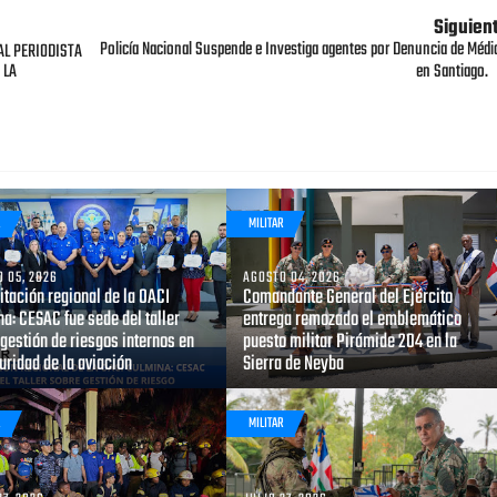
Siguien
Policía Nacional Suspende e Investiga agentes por Denuncia de Médi
AL PERIODISTA
 LA
en Santiago.
R
MILITAR
 05, 2026
AGOSTO 04, 2026
tación regional de la OACI
Comandante General del Ejército
a: CESAC fue sede del taller
entrega remozado el emblemático
gestión de riesgos internos en
puesto militar Pirámide 204 en la
uridad de la aviación
Sierra de Neyba
R
MILITAR