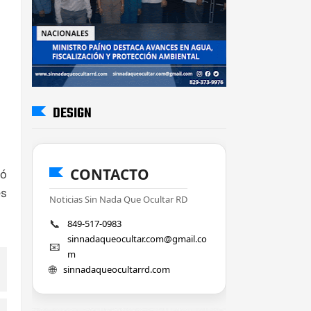
DESIGN
CONTACTO
tó
es
Noticias Sin Nada Que Ocultar RD
📞
849-517-0983
sinnadaqueocultar.com@gmail.co
📧
m
🌐
sinnadaqueocultarrd.com