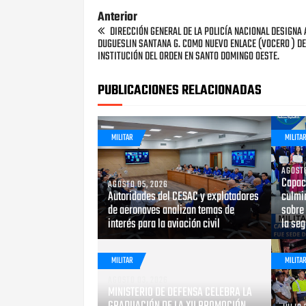
Anterior
DIRECCIÓN GENERAL DE LA POLICÍA NACIONAL DESIGNA 
DUGUESLIN SANTANA G. COMO NUEVO ENLACE (VOCERO ) DE
INSTITUCIÓN DEL ORDEN EN SANTO DOMINGO OESTE.
PUBLICACIONES RELACIONADAS
MILITAR
MILITA
AGOSTO
Capaci
AGOSTO 05, 2026
Autoridades del CESAC y explotadores
culmin
de aeronaves analizan temas de
sobre 
interés para la aviación civil
la seg
MILITAR
MILITA
AGOSTO 03, 2026
MINISTERIO DE DEFENSA CELEBRA LA