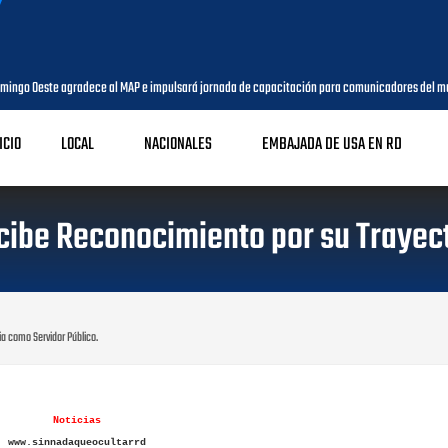
ngo Oeste agradece al MAP e impulsará jornada de capacitación para comunicadores del mun
ICIO
LOCAL
NACIONALES
EMBAJADA DE USA EN RD
ecibe Reconocimiento por su Trayec
ia como Servidor Público.
Noticias
www.sinnadaqueocultarrd