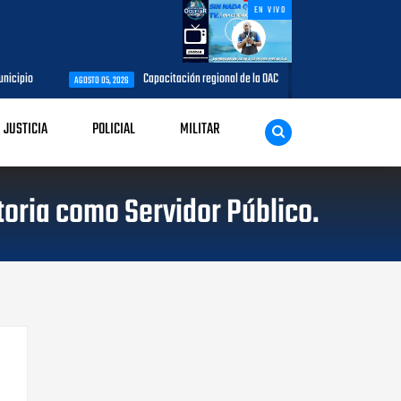
EN VIVO
icipio
Capacitación regional de la OACI culmina: CESAC fue sede del t
AGOSTO 05, 2026
JUSTICIA
POLICIAL
MILITAR
toria como Servidor Público.