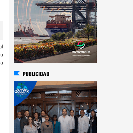
al
su
ca
PUBLICIDAD