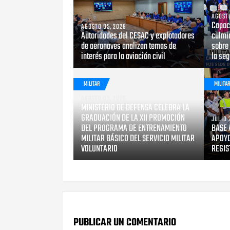
AGOSTO
Capaci
AGOSTO 05, 2026
Autoridades del CESAC y explotadores
culmin
de aeronaves analizan temas de
sobre 
interés para la aviación civil
la seg
MILITAR
MILITA
AGOSTO 03, 2026
MINISTERIO DE DEFENSA CELEBRA LA
GRADUACIÓN DE LA XII PROMOCIÓN
JULIO 
DEL PROGRAMA DE ENTRENAMIENTO
BASE 
MILITAR BÁSICO DEL SERVICIO MILITAR
APOYO
VOLUNTARIO
REGIS
PUBLICAR UN COMENTARIO