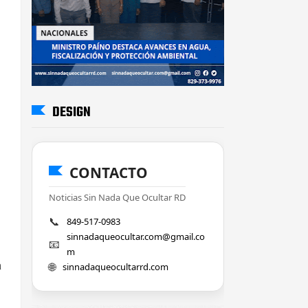
DESIGN
CONTACTO
Noticias Sin Nada Que Ocultar RD
📞
849-517-0983
sinnadaqueocultar.com@gmail.co
📧
m
a
🌐
sinnadaqueocultarrd.com