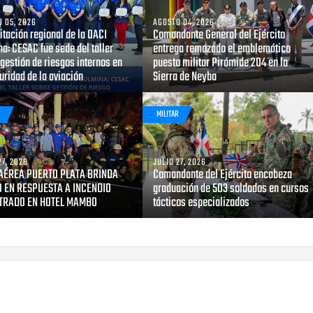
 05, 2026
AGOSTO 04, 2026
tación regional de la OACI
Comandante General del Ejército
a: CESAC fue sede del taller
entrega remozado el emblemático
gestión de riesgos internos en
puesto militar Pirámide 204 en la
uridad de la aviación
Sierra de Neyba
R
MILITAR
27, 2026
JULIO 27, 2026
AÉREA PUERTO PLATA BRINDA
Comandante del Ejército encabeza
 EN RESPUESTA A INCENDIO
graduación de 503 soldados en cursos
TRADO EN HOTEL MAMBO
tácticos especializados