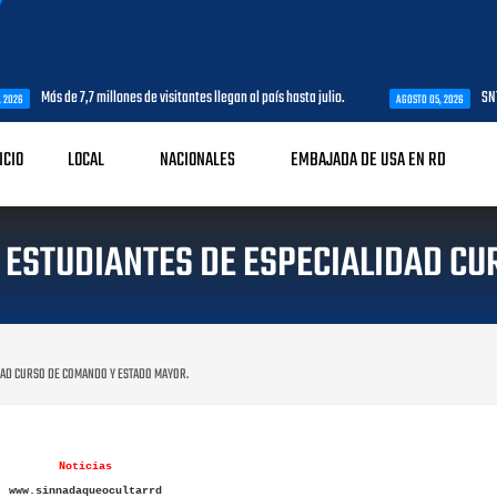
e 7,7 millones de visitantes llegan al país hasta julio.
SNTP Santo Dom
AGOSTO 05, 2026
ICIO
LOCAL
NACIONALES
EMBAJADA DE USA EN RD
 ESTUDIANTES DE ESPECIALIDAD CU
DAD CURSO DE COMANDO Y ESTADO MAYOR.
Noticias
www.sinnadaqueocultarrd