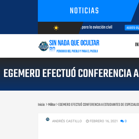
NOTICIAS
s de aeronaves analizan temas de interés para la aviación civil
Más d
wb_sunny
AGOSTO 05, 2026
AGOSTO/7/2026
IN
EGEMERD EFECTUÓ CONFERENCIA A
Inicio
Militar
EGEMERD EFECTUÓ CONFERENCIA A ESTUDIANTES DE ESPECIALI
ANDRÉS CASTILLO
FEBRERO 16, 2021
0