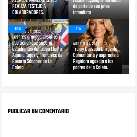
ALCALDE MARCIAL REYES
reciben agasajos navideño
REALIZA FESTEJO A
de parte de sus jefes
COLABORADORES.
inmediato
LOCAL
LOCAL
OCTUBRE 04, 2022
Los tres grandes desafíos
que tienen que superar
AGOSTO 04, 2022
estudiantes del Liceo Eladio
Traisy Quezada Dirigente
Aquino Rojas y Francisco del
Comunitaria y aspirante a
Rosario Sánchez de La
Regidora agasaja a los
Caleta
padres de la Caleta.
PUBLICAR UN COMENTARIO