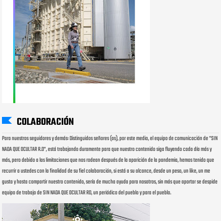
COLABORACIÓN
Para nuestros seguidores y demás: Distinguidos señores (as), por este medio, el equipo de comunicación de "SIN
NADA QUE OCULTAR R.D", está trabajando duramente para que nuestro contenido siga fluyendo cada día más y
más, pero debido a las limitaciones que nos rodean después de la aparición de la pandemia, hemos tenido que
recurrir a ustedes con la finalidad de su fiel colaboración, si está a su alcance, desde un peso, un like, un me
gusta y hasta compartir nuestro contenido, sería de mucha ayuda para nosotros, sin más que aportar se despide
equipo de trabajo de SIN NADA QUE OCULTAR RD, un periódico del pueblo y para el pueblo.