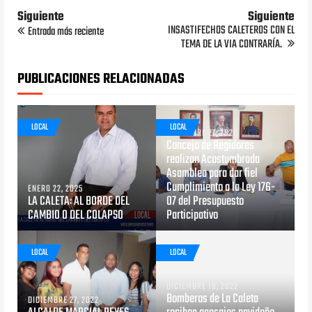
Siguiente
Siguiente
INSASTIFECHOS CALETEROS CON EL
Entrada más reciente
TEMA DE LA VIA CONTRARÍA.
PUBLICACIONES RELACIONADAS
LOCAL
LOCAL
DICIEMBRE 27, 2022
Concejo de Regidores
realizan Acostumbrada
Asamblea para dar fiel
Cumplimiento a la Ley 176-
ENERO 22, 2025
LA CALETA: AL BORDE DEL
07 del Presupuesto
CAMBIO O DEL COLAPSO
Participativo
LOCAL
LOCAL
DICIEMBRE 18, 2022
Bomberos de La Caleta
DICIEMBRE 27, 2022