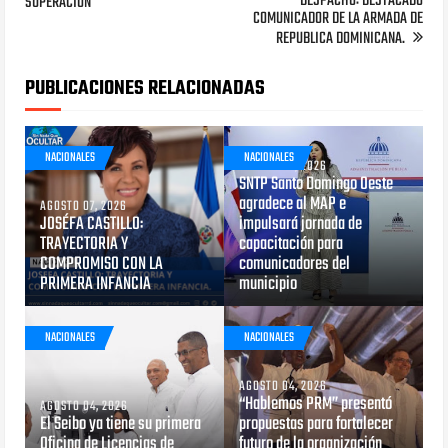
DESPACHO: DESTACADO
SUPERACIÓN
COMUNICADOR DE LA ARMADA DE
REPUBLICA DOMINICANA.
PUBLICACIONES RELACIONADAS
NACIONALES
NACIONALES
AGOSTO 05, 2026
SNTP Santo Domingo Oeste
agradece al MAP e
AGOSTO 07, 2026
JOSÉFA CASTILLO:
impulsará jornada de
TRAYECTORIA Y
capacitación para
COMPROMISO CON LA
comunicadores del
PRIMERA INFANCIA
municipio
NACIONALES
NACIONALES
AGOSTO 04, 2026
“Hablemos PRM” presentó
AGOSTO 04, 2026
El Seibo ya tiene su primera
propuestas para fortalecer
Oficina de Licencias de
futuro de la organización