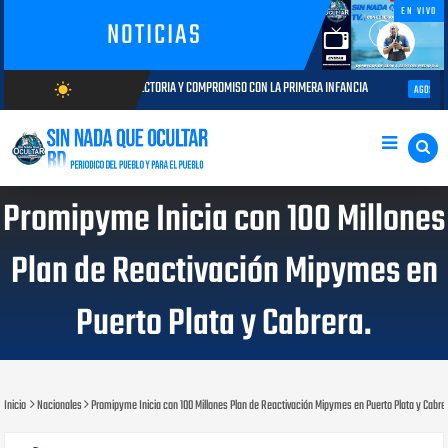
EN VIVO
NOTICIAS
 TRAYECTORIA Y COMPROMISO CON LA PRIMERA INFANCIA
Autoridades del 
wb_sunny
AGOSTO 05, 2026
AGOSTO/9/2026
Promipyme Inicia con 100 Millones
Plan de Reactivación Mipymes en
Puerto Plata y Cabrera.
Inicio
Nacionales
Promipyme Inicia con 100 Millones Plan de Reactivación Mipymes en Puerto Plata y Cabre