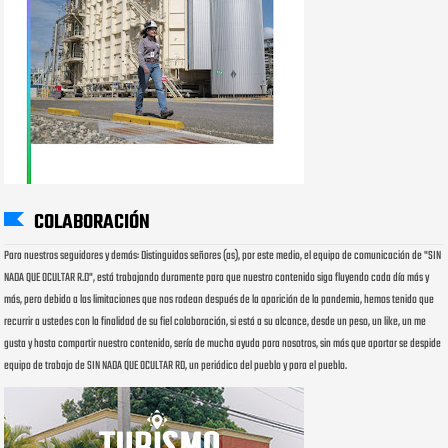
COLABORACIÓN
Para nuestros seguidores y demás: Distinguidos señores (as), por este medio, el equipo de comunicación de "SIN
NADA QUE OCULTAR R.D", está trabajando duramente para que nuestro contenido siga fluyendo cada día más y
más, pero debido a las limitaciones que nos rodean después de la aparición de la pandemia, hemos tenido que
recurrir a ustedes con la finalidad de su fiel colaboración, si está a su alcance, desde un peso, un like, un me
gusta y hasta compartir nuestro contenido, sería de mucha ayuda para nosotros, sin más que aportar se despide
equipo de trabajo de SIN NADA QUE OCULTAR RD, un periódico del pueblo y para el pueblo.