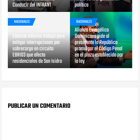
Conducir del INTRANT
política
NACIONALES
NACIONALES
JULIO 29, 2026
Alianza Evangélica
JULIO 31, 2026
Edeeste informa trabaja para
Dominicana pide al
mitigar interrupciones por
presidente la República
sobrecarga en circuito
promulgar el Código Penal
EBRI03 que afecta
en el plazo establecido por
residenciales de San Isidro
la ley
PUBLICAR UN COMENTARIO