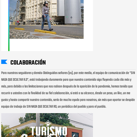
COLABORACIÓN
Para nuestros seguidores y demás: Distinguidos señores (as), por este medio, el equipo de comunicación de "SIN
NADA QUE OCULTAR R.D", está trabajando duramente para que nuestro contenido siga fluyendo cada día más y
más, pero debido a las limitaciones que nos rodean después de la aparición de la pandemia, hemos tenido que
recurrir a ustedes con la finalidad de su fiel colaboración, si está a su alcance, desde un peso, un like, un me
gusta y hasta compartir nuestro contenido, sería de mucha ayuda para nosotros, sin más que aportar se despide
equipo de trabajo de SIN NADA QUE OCULTAR RD, un periódico del pueblo y para el pueblo.