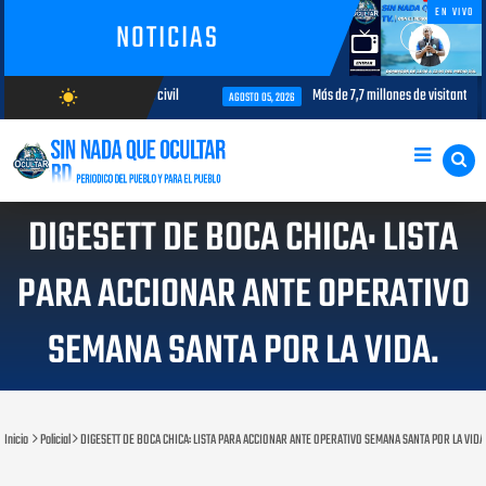
EN VIVO
NOTICIAS
interés para la aviación civil
Más de 7,7 millones de visitantes llegan
wb_sunny
AGOSTO 05, 2026
AGOSTO/9/2026
DIGESETT DE BOCA CHICA: LISTA
PARA ACCIONAR ANTE OPERATIVO
SEMANA SANTA POR LA VIDA.
Inicio
Policial
DIGESETT DE BOCA CHICA: LISTA PARA ACCIONAR ANTE OPERATIVO SEMANA SANTA POR LA VIDA