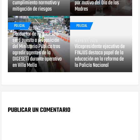
cumplimiento normativo y
por motivo del Día de las
mitigación de riesgos
Madres
POLICIAL
POLICIAL
MAYO 29, 2026
Conductor de motocicleta
será puesto a disposición
MAYO 27, 2026
del Ministerio Público tras
Vicepresidente ejecutivo de
agredir agentes de la
FINJUS destaca papel de la
DIGESETT durante operativo
educación en la reforma de
en Villa Mella
la Policía Nacional
PUBLICAR UN COMENTARIO