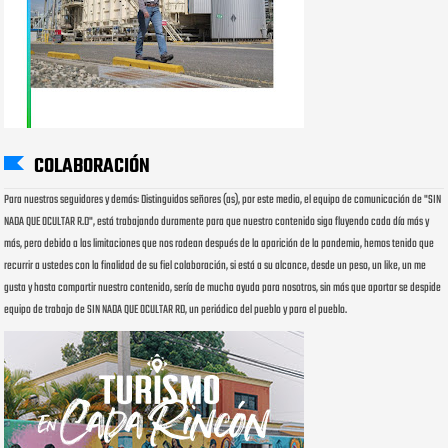
COLABORACIÓN
Para nuestros seguidores y demás: Distinguidos señores (as), por este medio, el equipo de comunicación de "SIN
NADA QUE OCULTAR R.D", está trabajando duramente para que nuestro contenido siga fluyendo cada día más y
más, pero debido a las limitaciones que nos rodean después de la aparición de la pandemia, hemos tenido que
recurrir a ustedes con la finalidad de su fiel colaboración, si está a su alcance, desde un peso, un like, un me
gusta y hasta compartir nuestro contenido, sería de mucha ayuda para nosotros, sin más que aportar se despide
equipo de trabajo de SIN NADA QUE OCULTAR RD, un periódico del pueblo y para el pueblo.