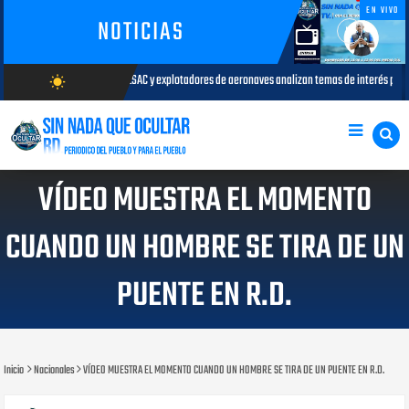
EN VIVO
NOTICIAS
ESAC y explotadores de aeronaves analizan temas de interés para la aviación civil
wb_sunny
AGOS
AGOSTO/6/2026
VÍDEO MUESTRA EL MOMENTO
CUANDO UN HOMBRE SE TIRA DE UN
PUENTE EN R.D.
Inicio
Nacionales
VÍDEO MUESTRA EL MOMENTO CUANDO UN HOMBRE SE TIRA DE UN PUENTE EN R.D.