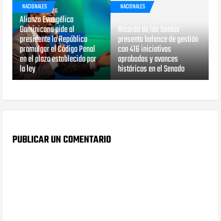
NACIONALES
NACIONALES
JULIO 29, 2026
Alianza Evangélica
JULIO 29, 2026
Dominicana pide al
Ricardo de los Santos
presidente la República
presenta balance de gestión
promulgar el Código Penal
con 416 iniciativas
en el plazo establecido por
aprobadas y avances
la ley
históricos en el Senado
PUBLICAR UN COMENTARIO