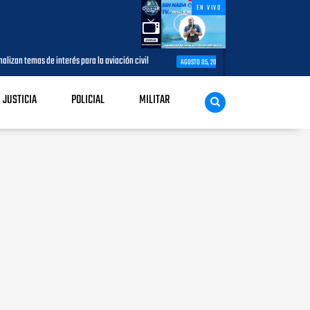
EN VIVO
interés para la aviación civil
Más de 7,7 millones de visitantes llegan
AGOSTO 05, 2026
JUSTICIA
POLICIAL
MILITAR