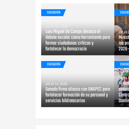
EDUCACIÓN
EDUCA
JULIO 29, 2026
Luis Miguel De Camps destaca el
JULIO 
debate escolar como herramienta para
Minis
formar ciudadanos críticos y
los pr
fortalecer la democracia
2026-
EDUCACIÓN
EDUCA
JULIO 
Minis
JULIO 14, 2026
Senado firma alianza con UNAPEC para
antor
fortalecer formación de su personal y
Centr
servicios bibliotecarios
Domin