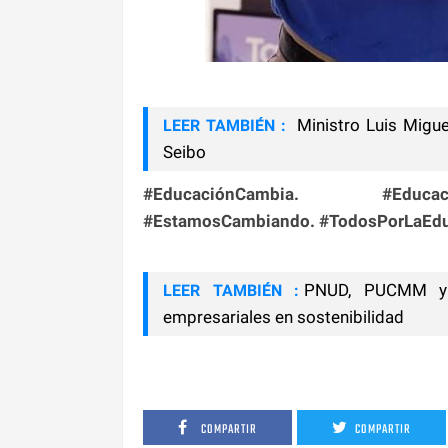
Ministro Luis Migu
LEER TAMBIÉN :
Seibo
#EducaciónCambia. #Educacio
#EstamosCambiando. #TodosPorLaEd
PNUD, PUCMM y 
LEER TAMBIÉN :
empresariales en sostenibilidad
COMPARTIR
COMPARTIR