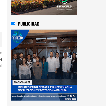
PUBLICIDAD
as
 e
l,