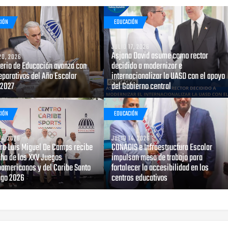
CIÓN
EDUCACIÓN
JULIO 17, 2026
Asjana David asume como rector
20, 2026
terio de Educación avanza con
decidido a modernizar e
eparativos del Año Escolar
internacionalizar la UASD con el apoyo
2027
del Gobierno central
CIÓN
EDUCACIÓN
14, 2026
JULIO 14, 2026
tro Luis Miguel De Camps recibe
CONADIS e Infraestructura Escolar
cha de los XXV Juegos
impulsan mesa de trabajo para
oamericanos y del Caribe Santo
fortalecer la accesibilidad en los
go 2026
centros educativos