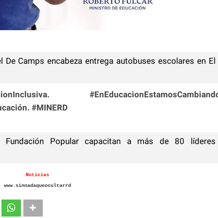
el De Camps encabeza entrega autobuses escolares en El
nInclusiva. #EnEducacionEstamosCambiando
ucación. #MINERD
Fundación Popular capacitan a más de 80 líderes
Noticias
www.sinnadaqueocultarrd