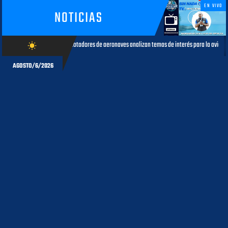
EN VIVO
NOTICIAS
xplotadores de aeronaves analizan temas de interés para la aviación civil
wb_sunny
AGOSTO 05, 20
AGOSTO/6/2026