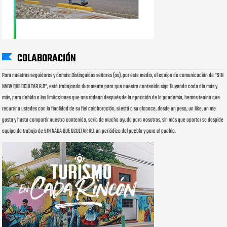
COLABORACIÓN
Para nuestros seguidores y demás: Distinguidos señores (as), por este medio, el equipo de comunicación de "SIN
NADA QUE OCULTAR R.D", está trabajando duramente para que nuestro contenido siga fluyendo cada día más y
más, pero debido a las limitaciones que nos rodean después de la aparición de la pandemia, hemos tenido que
recurrir a ustedes con la finalidad de su fiel colaboración, si está a su alcance, desde un peso, un like, un me
gusta y hasta compartir nuestro contenido, sería de mucha ayuda para nosotros, sin más que aportar se despide
equipo de trabajo de SIN NADA QUE OCULTAR RD, un periódico del pueblo y para el pueblo.