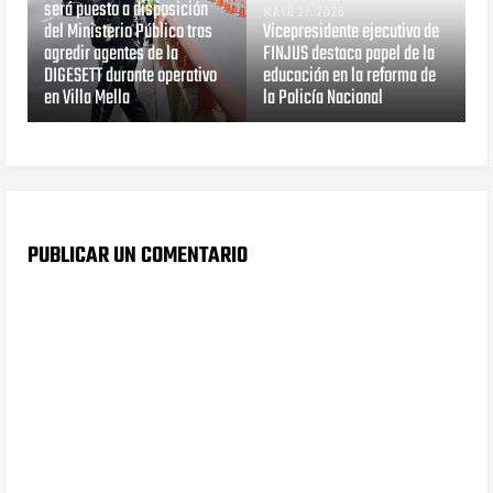
será puesto a disposición
MAYO 27, 2026
del Ministerio Público tras
Vicepresidente ejecutivo de
agredir agentes de la
FINJUS destaca papel de la
DIGESETT durante operativo
educación en la reforma de
en Villa Mella
la Policía Nacional
PUBLICAR UN COMENTARIO