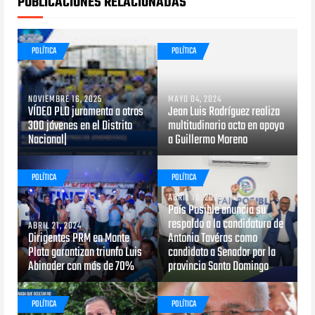
PUBLICACIONES RELACIONADAS
POLÍTICA
POLÍTICA
NOVIEMBRE 16, 2025
MAYO 04, 2024
VÍDEO PLD juramenta a otros
Jean Luis Rodríguez realiza
300 jóvenes en el Distrito
multitudinario acto en apoyo
Nacional|
a Guillermo Moreno
POLÍTICA
POLÍTICA
ABRIL 18, 2024
País Posible anuncia su
respaldo a la candidatura de
ABRIL 21, 2024
Dirigentes PRM en Monte
Antonio Tavéras como
Plata garantizan triunfo Luis
candidato a Senador por la
Abinader con más de 70%
provincia Santo Domingo
POLÍTICA
POLÍTICA