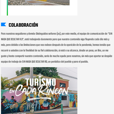
COLABORACIÓN
Para nuestros seguidores y demás: Distinguidos señores (as), por este medio, el equipo de comunicación de "SIN
NADA QUE OCULTAR R.D", está trabajando duramente para que nuestro contenido siga fluyendo cada día más y
más, pero debido a las limitaciones que nos rodean después de la aparición de la pandemia, hemos tenido que
recurrir a ustedes con la finalidad de su fiel colaboración, si está a su alcance, desde un peso, un like, un me
gusta y hasta compartir nuestro contenido, sería de mucha ayuda para nosotros, sin más que aportar se despide
equipo de trabajo de SIN NADA QUE OCULTAR RD, un periódico del pueblo y para el pueblo.