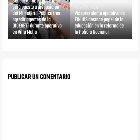
Conductor de motocicleta
será puesto a disposición
MAYO 27, 2026
del Ministerio Público tras
Vicepresidente ejecutivo de
agredir agentes de la
FINJUS destaca papel de la
DIGESETT durante operativo
educación en la reforma de
en Villa Mella
la Policía Nacional
PUBLICAR UN COMENTARIO