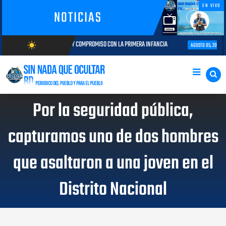
EN VIVO
NOTICIAS
YECTORIA Y COMPROMISO CON LA PRIMERA INFANCIA
Autoridades del CESA
wb_sunny
AGOSTO 05, 2026
AGOSTO/10/2026
Por la seguridad pública,
capturamos uno de dos hombres
que asaltaron a una joven en el
Distrito Nacional