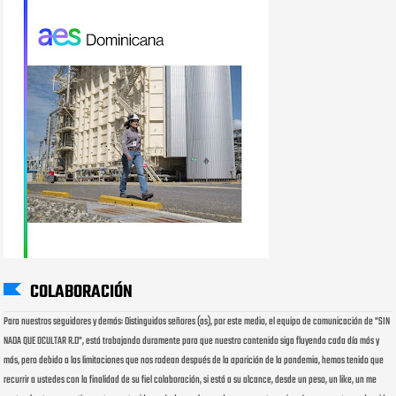
COLABORACIÓN
Para nuestros seguidores y demás: Distinguidos señores (as), por este medio, el equipo de comunicación de "SIN
NADA QUE OCULTAR R.D", está trabajando duramente para que nuestro contenido siga fluyendo cada día más y
más, pero debido a las limitaciones que nos rodean después de la aparición de la pandemia, hemos tenido que
recurrir a ustedes con la finalidad de su fiel colaboración, si está a su alcance, desde un peso, un like, un me