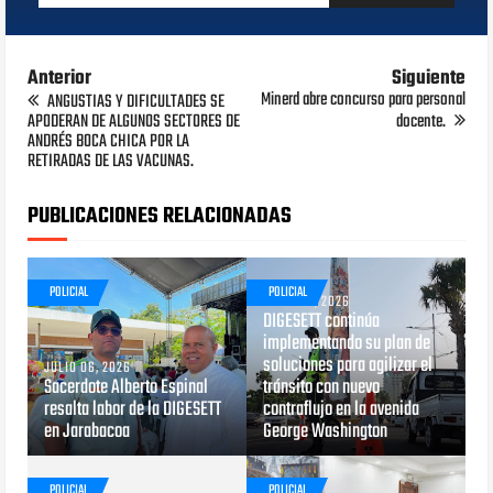
Anterior
Siguiente
Minerd abre concurso para personal
ANGUSTIAS Y DIFICULTADES SE
APODERAN DE ALGUNOS SECTORES DE
docente.
ANDRÉS BOCA CHICA POR LA
RETIRADAS DE LAS VACUNAS.
PUBLICACIONES RELACIONADAS
POLICIAL
POLICIAL
JUNIO 29, 2026
DIGESETT continúa
implementando su plan de
soluciones para agilizar el
JULIO 06, 2026
Sacerdote Alberto Espinal
tránsito con nuevo
resalta labor de la DIGESETT
contraflujo en la avenida
en Jarabacoa
George Washington
POLICIAL
POLICIAL