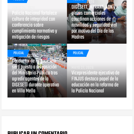
MAYO 29, 2026
DIGESETT, INTRANT, ADN y
JUNIO 24, 2026
Policía Nacional fortalece
plazas comerciales
cultura de integridad con
coordinan acciones de
conferencia sobre
movilidad y seguridad vial
cumplimiento normativo y
por motivo del Día de las
mitigación de riesgos
Madres
POLICIAL
POLICIAL
MAYO 29, 2026
Conductor de motocicleta
será puesto a disposición
MAYO 27, 2026
del Ministerio Público tras
Vicepresidente ejecutivo de
agredir agentes de la
FINJUS destaca papel de la
DIGESETT durante operativo
educación en la reforma de
en Villa Mella
la Policía Nacional
PUBLICAR UN COMENTARIO