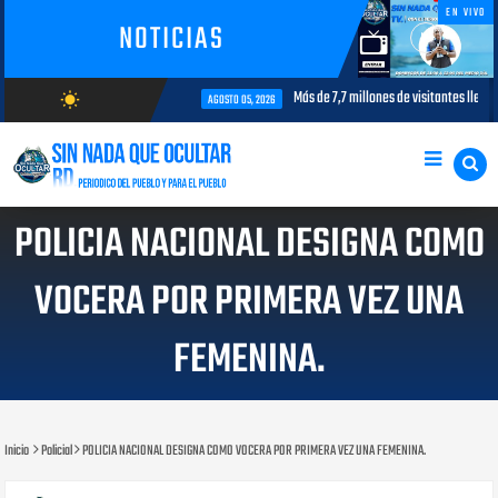
EN VIVO
NOTICIAS
terés para la aviación civil
Más de 7,7 millones de visitantes llegan a
wb_sunny
AGOSTO 05, 2026
AGOSTO/8/2026
POLICIA NACIONAL DESIGNA COMO
VOCERA POR PRIMERA VEZ UNA
FEMENINA.
Inicio
Policial
POLICIA NACIONAL DESIGNA COMO VOCERA POR PRIMERA VEZ UNA FEMENINA.