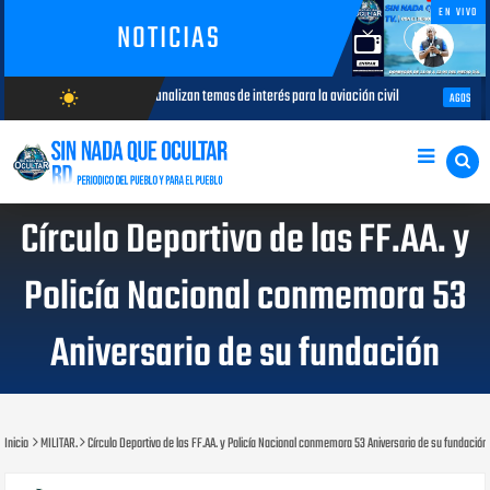
EN VIVO
NOTICIAS
es analizan temas de interés para la aviación civil
Más de 7,7 millone
wb_sunny
AGOSTO 05, 2026
AGOSTO/7/2026
Círculo Deportivo de las FF.AA. y
Policía Nacional conmemora 53
Aniversario de su fundación
Inicio
MILITAR.
Círculo Deportivo de las FF.AA. y Policía Nacional conmemora 53 Aniversario de su fundación