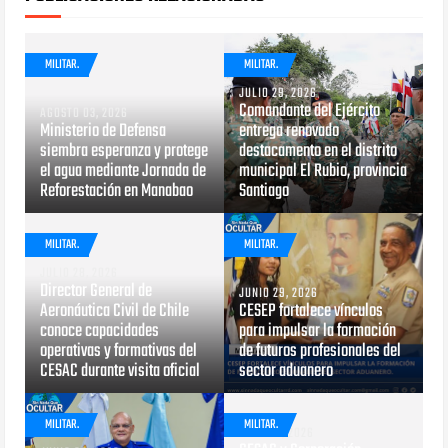
MILITAR.
MILITAR.
JULIO 29, 2026
Comandante del Ejército
AGOSTO 03, 2026
Ministerio de Defensa
entrega renovado
siembra esperanza y protege
destacamento en el distrito
el agua mediante Jornada de
municipal El Rubio, provincia
Reforestación en Manabao
Santiago
MILITAR.
MILITAR.
JULIO 28, 2026
Director General de
JUNIO 29, 2026
Aeronáutica Civil de Chile
CESEP fortalece vínculos
conoce capacidades
para impulsar la formación
operativas y formativas del
de futuros profesionales del
CESAC durante visita oficial
sector aduanero
MILITAR.
MILITAR.
MAYO 13, 2026