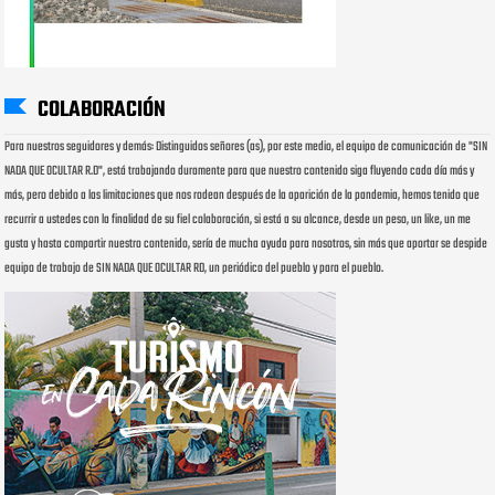
COLABORACIÓN
Para nuestros seguidores y demás: Distinguidos señores (as), por este medio, el equipo de comunicación de "SIN
NADA QUE OCULTAR R.D", está trabajando duramente para que nuestro contenido siga fluyendo cada día más y
más, pero debido a las limitaciones que nos rodean después de la aparición de la pandemia, hemos tenido que
recurrir a ustedes con la finalidad de su fiel colaboración, si está a su alcance, desde un peso, un like, un me
gusta y hasta compartir nuestro contenido, sería de mucha ayuda para nosotros, sin más que aportar se despide
equipo de trabajo de SIN NADA QUE OCULTAR RD, un periódico del pueblo y para el pueblo.