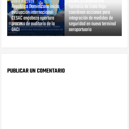
CESAC y Corporación
JUNIO 08, 2026
República Dominicana inicia
Turística de Cabo Rojo
evaluación internacional:
coordinan acciones para
CESAC encabeza apertura
integración de medidas de
proceso de auditoría de la
seguridad en nueva terminal
OACI
aeroportuaria
PUBLICAR UN COMENTARIO