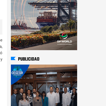
de
a,
gó
PUBLICIDAD
 y