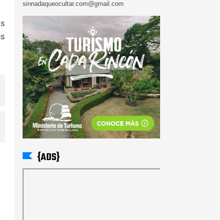
sinnadaqueocultar.com@gmail.com
as
us
{ADS}