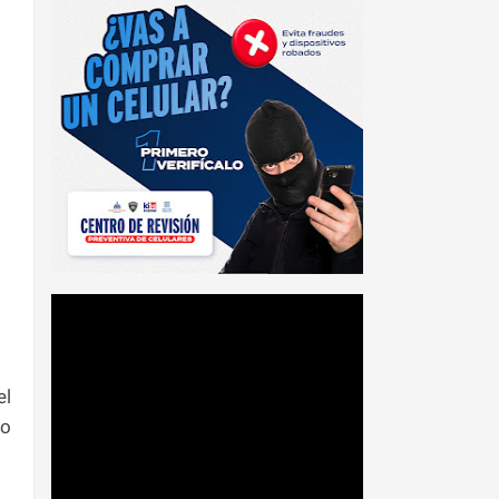
el
go