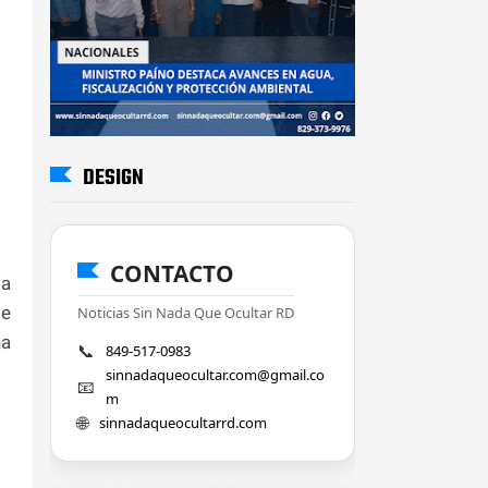
DESIGN
CONTACTO
ia
de
Noticias Sin Nada Que Ocultar RD
na
📞
849-517-0983
sinnadaqueocultar.com@gmail.co
📧
m
🌐
sinnadaqueocultarrd.com