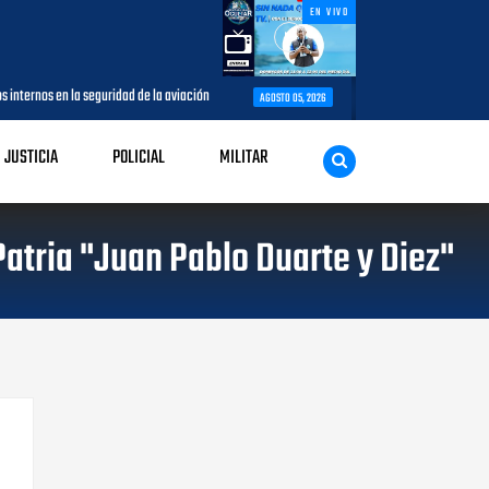
EN VIVO
en la seguridad de la aviación
Procuradora General imparte el taller 
AGOSTO 05, 2026
JUSTICIA
POLICIAL
MILITAR
Patria "Juan Pablo Duarte y Diez"