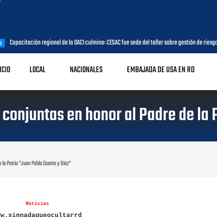
ación regional de la OACI culmina: CESAC fue sede del taller sobre gestión de riesgos internos 
ICIO
LOCAL
NACIONALES
EMBAJADA DE USA EN RD
conjuntas en honor al Padre de la 
 la Patria "Juan Pablo Duarte y Diez"
Noticias
ww.sinnadaqueocultarrd