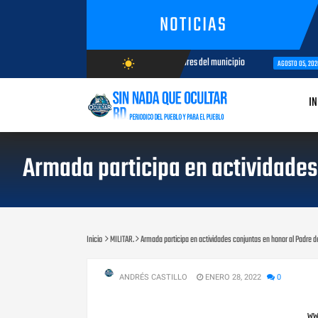
NOTICIAS
á jornada de capacitación para comunicadores del municipio
Capacit
wb_sunny
AGOSTO 05, 2026
AGOSTO/6/2026
IN
Armada participa en actividades 
Inicio
MILITAR.
Armada participa en actividades conjuntas en honor al Padre de
ANDRÉS CASTILLO
ENERO 28, 2022
0
w