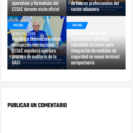
operativas y formativas del
de futuros profesionales del
CESAC durante visita oficial
sector aduanero
MILITAR.
MILITAR.
MAYO 13, 2026
CESAC y Corporación
JUNIO 08, 2026
República Dominicana inicia
Turística de Cabo Rojo
evaluación internacional:
coordinan acciones para
CESAC encabeza apertura
integración de medidas de
proceso de auditoría de la
seguridad en nueva terminal
OACI
aeroportuaria
PUBLICAR UN COMENTARIO