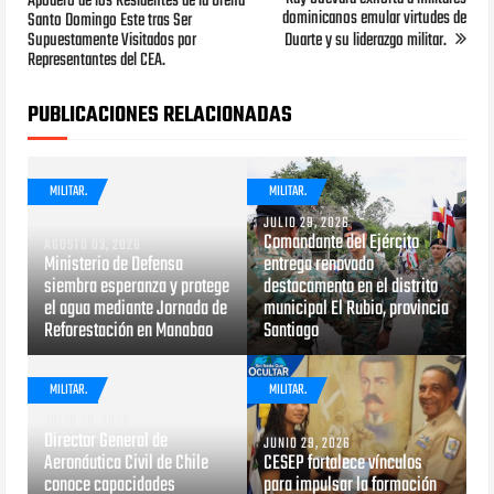
Apoderó de los Residentes de la Ureña
dominicanos emular virtudes de
Santo Domingo Este tras Ser
Supuestamente Visitados por
Duarte y su liderazgo militar.
Representantes del CEA.
PUBLICACIONES RELACIONADAS
MILITAR.
MILITAR.
JULIO 29, 2026
Comandante del Ejército
AGOSTO 03, 2026
Ministerio de Defensa
entrega renovado
siembra esperanza y protege
destacamento en el distrito
el agua mediante Jornada de
municipal El Rubio, provincia
Reforestación en Manabao
Santiago
MILITAR.
MILITAR.
JULIO 28, 2026
Director General de
JUNIO 29, 2026
Aeronáutica Civil de Chile
CESEP fortalece vínculos
conoce capacidades
para impulsar la formación