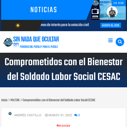
EN VIVO
NOTICIAS
es analizan temas de interés para la aviación civil
Más de 7,7 millone
wb_sunny
AGOSTO 05, 2026
AGOSTO/7/2026
Comprometidos con el Bienestar
del Soldado Labor Social CESAC
Inicio
MILITAR.
Comprometidos con el Bienestar del Soldado Labor Social CESAC
ANDRÉS CASTILLO
MARZO 01, 2022
0
Noticias