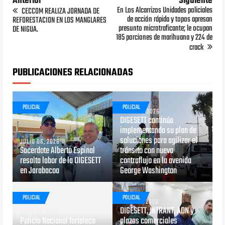
Anterior
Siguiente
En Los Alcarrizos Unidades policiales
CECCOM REALIZA JORNADA DE
de acción rápida y topos apresan
REFORESTACION EN LOS MANGLARES
presunto microtraficante; le ocupan
DE NIGUA.
185 porciones de marihuana y 224 de
crack
PUBLICACIONES RELACIONADAS
POLICIAL
POLICIAL
JUNIO 29, 2026
DIGESETT continúa
implementando su plan de
soluciones para agilizar el
JULIO 06, 2026
Sacerdote Alberto Espinal
tránsito con nuevo
resalta labor de la DIGESETT
contraflujo en la avenida
en Jarabacoa
George Washington
POLICIAL
POLICIAL
MAYO 29, 2026
DIGESETT, INTRANT, ADN y
JUNIO 24, 2026
Policía Nacional fortalece
plazas comerciales