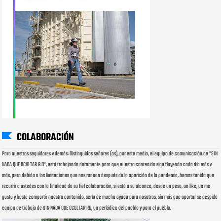
COLABORACIÓN
Para nuestros seguidores y demás: Distinguidos señores (as), por este medio, el equipo de comunicación de "SIN
NADA QUE OCULTAR R.D", está trabajando duramente para que nuestro contenido siga fluyendo cada día más y
más, pero debido a las limitaciones que nos rodean después de la aparición de la pandemia, hemos tenido que
recurrir a ustedes con la finalidad de su fiel colaboración, si está a su alcance, desde un peso, un like, un me
gusta y hasta compartir nuestro contenido, sería de mucha ayuda para nosotros, sin más que aportar se despide
equipo de trabajo de SIN NADA QUE OCULTAR RD, un periódico del pueblo y para el pueblo.