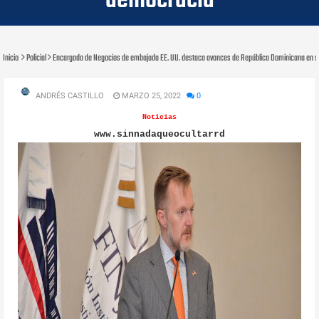
democracia
Inicio
Policial
Encargado de Negocios de embajada EE. UU. destaca avances de República Dominicana en 
ANDRÉS CASTILLO
MARZO 25, 2022
0
Noticias
www.sinnadaqueocultarrd