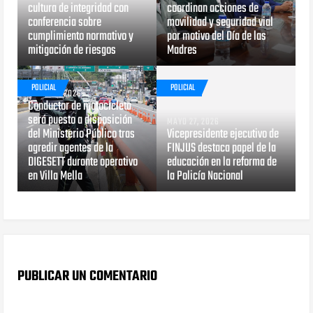
cultura de integridad con
coordinan acciones de
conferencia sobre
movilidad y seguridad vial
cumplimiento normativo y
por motivo del Día de las
mitigación de riesgos
Madres
POLICIAL
POLICIAL
MAYO 29, 2026
Conductor de motocicleta
será puesto a disposición
MAYO 27, 2026
del Ministerio Público tras
Vicepresidente ejecutivo de
agredir agentes de la
FINJUS destaca papel de la
DIGESETT durante operativo
educación en la reforma de
en Villa Mella
la Policía Nacional
PUBLICAR UN COMENTARIO