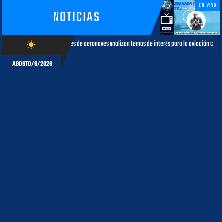
EN VIVO
NOTICIAS
ores de aeronaves analizan temas de interés para la aviación civil
Má
wb_sunny
AGOSTO 05, 2026
AGOSTO/6/2026