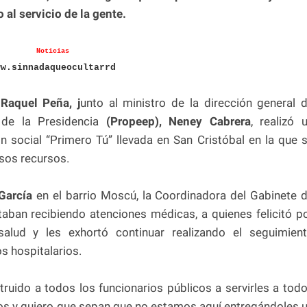
 al servicio de la gente.
Noticias
ww.sinnadaqueocultarrd
Raquel Peña, j
unto al ministro de la dirección general 
 de la Presidencia
(Propeep), Neney Cabrera
, realizó 
ón social “Primero Tú” llevada en San Cristóbal en la que 
asos recursos.
García
en el barrio Moscú, la Coordinadora del Gabinete 
aban recibiendo atenciones médicas, a quienes felicitó p
salud y les exhortó continuar realizando el seguimien
s hospitalarios.
truido a todos los funcionarios públicos a servirles a tod
ros y quiero que sepan que no estamos aquí entregándoles 