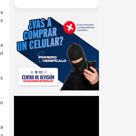
da
os
la
el
os
to
la
 y