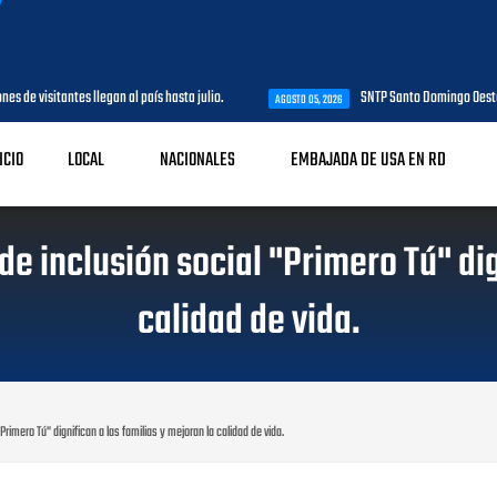
es de visitantes llegan al país hasta julio.
SNTP Santo Domingo Oeste 
AGOSTO 05, 2026
ICIO
LOCAL
NACIONALES
EMBAJADA DE USA EN RD
e inclusión social "Primero Tú" dign
calidad de vida.
rimero Tú" dignifican a las familias y mejoran la calidad de vida.