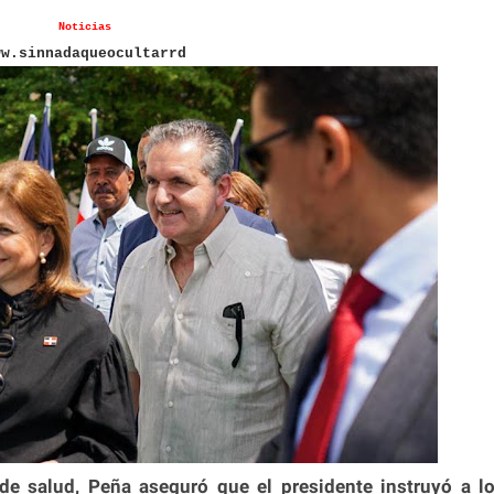
Noticias
ww.sinnadaqueocultarrd
 de salud, Peña aseguró que el presidente instruyó a l