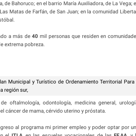
, de Bahoruco; en el barrio María Auxiliadora, de La Vega; 
e Las Matas de Farfán, de San Juan; en la comunidad Libert
stóbal.
iado a más de
40
mil personas que residen en comunidad
 de extrema pobreza.
an Municipal y Turístico de Ordenamiento Territorial Para
 región sur,
de oftalmología, odontología, medicina general, urologí
del cáncer de mama, cérvido uterino y próstata.
ingreso al programa mi primer empleo y poder optar por u
n el
ITLA
, en las escuelas vocacionales de las
FF.AA
. y 