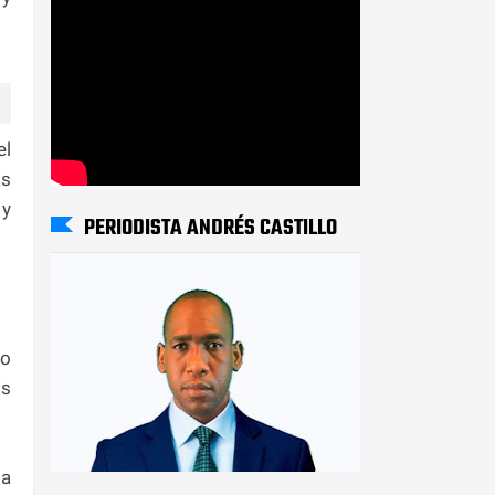
el
as
 y
PERIODISTA ANDRÉS CASTILLO
to
os
la