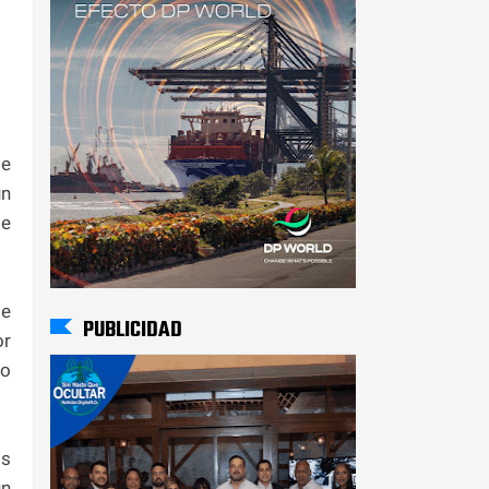
de
un
se
de
PUBLICIDAD
or
to
os
un