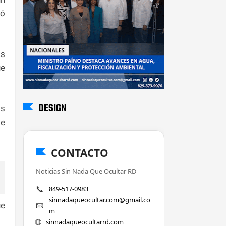
só
as
ue
DESIGN
os
te
CONTACTO
Noticias Sin Nada Que Ocultar RD
📞
849-517-0983
sinnadaqueocultar.com@gmail.co
📧
ue
m
🌐
sinnadaqueocultarrd.com