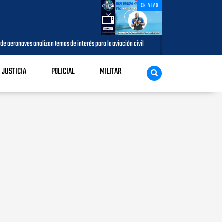
EN VIVO
an temas de interés para la aviación civil
Más de 7,7 millones de visit
AGOSTO 05, 2026
JUSTICIA
POLICIAL
MILITAR