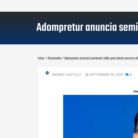
Adompretur anuncia semina
Inicio
Nacionales
Adompretur anuncia seminario-taller para iniciar proceso de 
ANDRÉS CASTILLO
SEPTIEMBRE 09, 2025
0
w