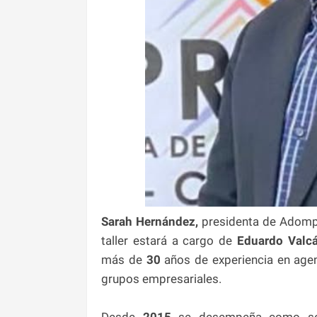
Sarah Hernández,
presidenta de Adompre
taller estará a cargo de
Eduardo Valcá
más de
30
años de experiencia en agenc
grupos empresariales.
Desde
2015
se desempeña como soci