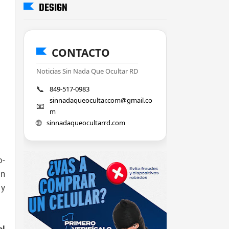
DESIGN
CONTACTO
Noticias Sin Nada Que Ocultar RD
📞
849-517-0983
sinnadaqueocultar.com@gmail.co
📧
m
🌐
sinnadaqueocultarrd.com
o-
on
 y
el