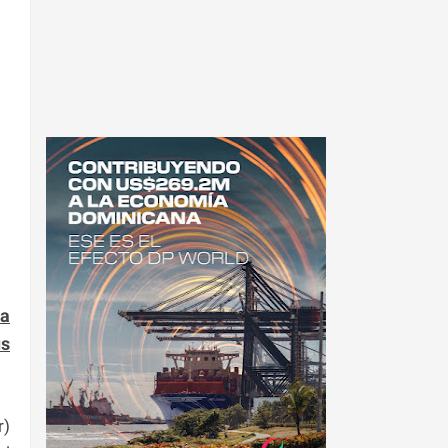
la
us
r)