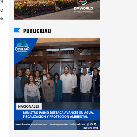
el
de
½
PUBLICIDAD