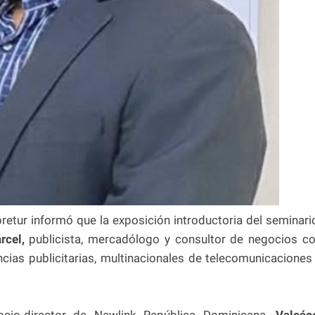
tur informó que la exposición introductoria del seminari
rcel,
publicista, mercadólogo y consultor de negocios c
ias publicitarias, multinacionales de telecomunicaciones
o-director de Newlink República Dominicana.
Valcác