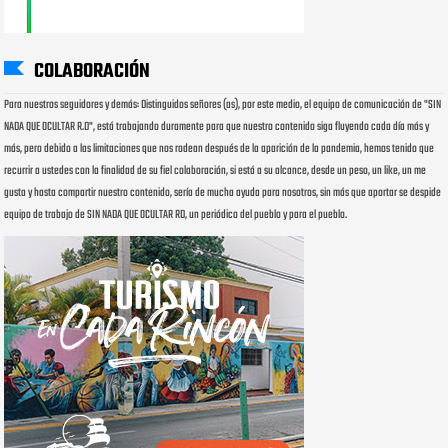
COLABORACIÓN
Para nuestros seguidores y demás: Distinguidos señores (as), por este medio, el equipo de comunicación de "SIN
NADA QUE OCULTAR R.D", está trabajando duramente para que nuestro contenido siga fluyendo cada día más y
más, pero debido a las limitaciones que nos rodean después de la aparición de la pandemia, hemos tenido que
recurrir a ustedes con la finalidad de su fiel colaboración, si está a su alcance, desde un peso, un like, un me
gusta y hasta compartir nuestro contenido, sería de mucha ayuda para nosotros, sin más que aportar se despide
equipo de trabajo de SIN NADA QUE OCULTAR RD, un periódico del pueblo y para el pueblo.