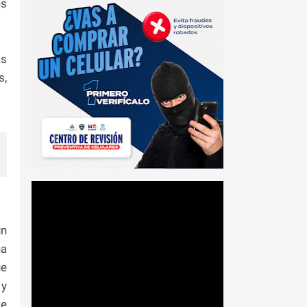
es
as
s,
un
na
ue
 y
de