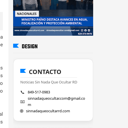
na
de
DESIGN
as
CONTACTO
as
Noticias Sin Nada Que Ocultar RD
io
 o
📞
849-517-0983
sinnadaqueocultar.com@gmail.co
📧
m
🌐
sinnadaqueocultarrd.com
al
as