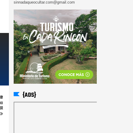
sinnadaqueocultar.com@gmail.com
{ADS}
te
mo
DR