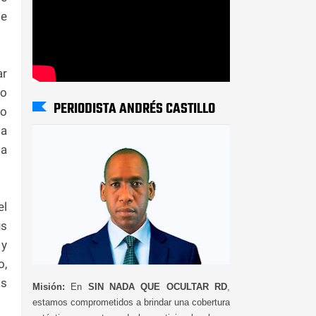
de
ar
io
PERIODISTA ANDRÉS CASTILLO
vo
la
 a
el
us
 y
o,
is
Misión:
En
SIN NADA QUE OCULTAR RD
,
estamos comprometidos a brindar una cobertura