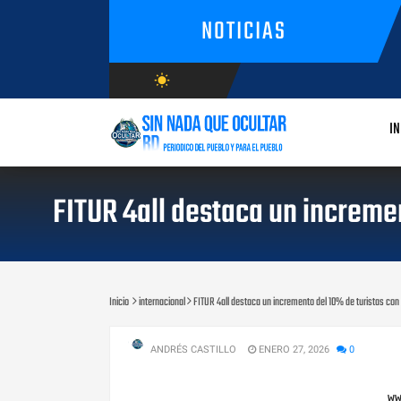
NOTICIAS
wb_sunny
AGOSTO/9/2026
IN
FITUR 4all destaca un increme
Inicio
internacional
FITUR 4all destaca un incremento del 10% de turistas con
ANDRÉS CASTILLO
ENERO 27, 2026
0
w