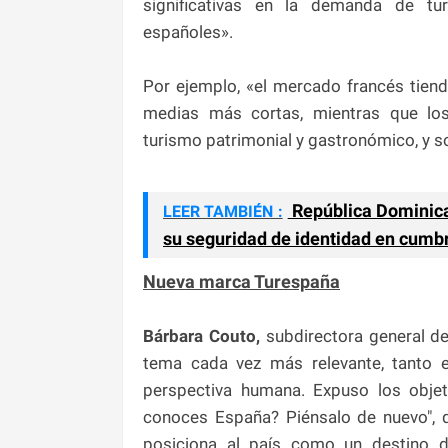
significativas en la demanda de tu
españoles».
Por ejemplo, «el mercado francés tiend
medias más cortas, mientras que los
turismo patrimonial y gastronómico, y s
República Dominican
LEER TAMBIÉN :
su seguridad de identidad en cumbr
Nueva marca Turespaña
Bárbara Couto,
subdirectora general de
tema cada vez más relevante, tanto 
perspectiva humana. Expuso los objet
conoces España? Piénsalo de nuevo", qu
posiciona al país como un destino di