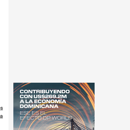
os
na