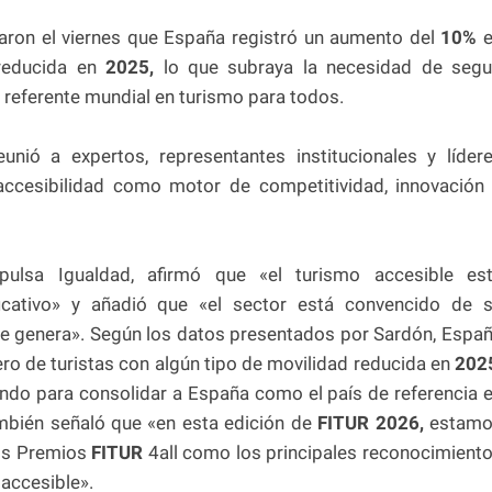
ron el viernes que España registró un aumento del
10%
e
 reducida en
2025,
lo que subraya la necesidad de segu
 referente mundial en turismo para todos.
eunió a expertos, representantes institucionales y líder
accesibilidad como motor de competitividad, innovación
ulsa Igualdad, afirmó que «el turismo accesible es
ficativo» y añadió que «el sector está convencido de 
ue genera». Según los datos presentados por Sardón, Espa
ro de turistas con algún tipo de movilidad reducida en
202
ndo para consolidar a España como el país de referencia 
ambién señaló que «en esta edición de
FITUR 2026,
estamo
los Premios
FITUR
4all como los principales reconocimient
 accesible».