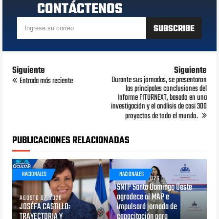
CONTÁCTENOS
Siguiente
Siguiente
Durante sus jornadas, se presentaron
Entrada más reciente
las principales conclusiones del
Informe FITURNEXT, basado en una
investigación y el análisis de casi 300
proyectos de todo el mundo.
PUBLICACIONES RELACIONADAS
NACIONALES
NACIONALES
AGOSTO 05, 2026
SNTP Santo Domingo Oeste
agradece al MAP e
AGOSTO 07, 2026
JOSÉFA CASTILLO:
impulsará jornada de
TRAYECTORIA Y
capacitación para