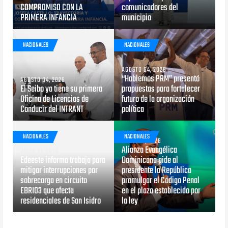
COMPROMISO CON LA
comunicadores del
PRIMERA INFANCIA
municipio
NACIONALES
NACIONALES
AGOSTO 04, 2026
“Hablemos PRM” presentó
AGOSTO 04, 2026
El Seibo ya tiene su primera
propuestas para fortalecer
Oficina de Licencias de
futuro de la organización
Conducir del INTRANT
política
NACIONALES
NACIONALES
JULIO 29, 2026
Alianza Evangélica
JULIO 31, 2026
Edeeste informa trabaja para
Dominicana pide al
mitigar interrupciones por
presidente la República
sobrecarga en circuito
promulgar el Código Penal
EBRI03 que afecta
en el plazo establecido por
residenciales de San Isidro
la ley