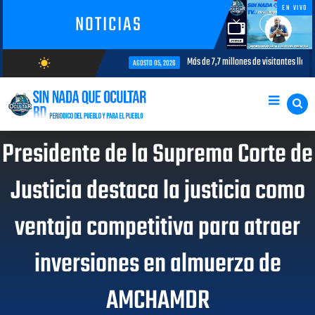
EN VIVO
NOTICIAS
terés para la aviación civil
Más de 7,7 millones de visitantes llegan al
wb_sunny
AGOSTO 05, 2026
AGOSTO/8/2026
Presidente de la Suprema Corte de
Justicia destaca la justicia como
ventaja competitiva para atraer
inversiones en almuerzo de
AMCHAMDR