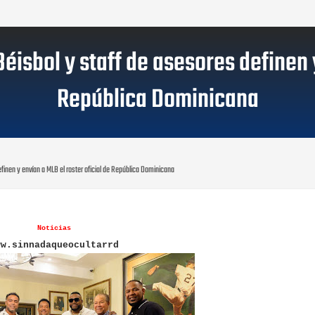
éisbol y staff de asesores definen y
República Dominicana
efinen y envían a MLB el roster oficial de República Dominicana
Noticias
ww.sinnadaqueocultarrd