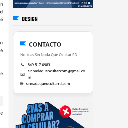
ón
id
DESIGN
ré
jo
CONTACTO
ue
Noticias Sin Nada Que Ocultar RD
📞
849-517-0983
sinnadaqueocultar.com@gmail.co
ue
📧
m
🌐
sinnadaqueocultarrd.com
de