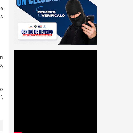
se
os
on
o,
no
”,