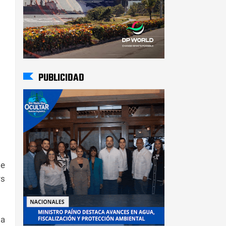
PUBLICIDAD
te
rs
da