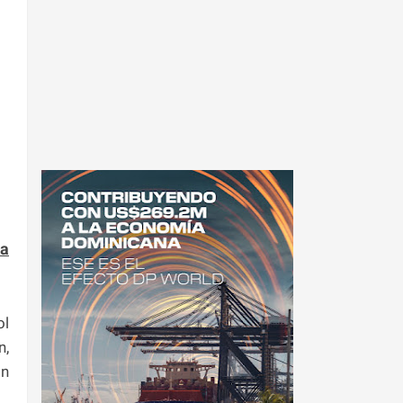
la
ol
n,
ón